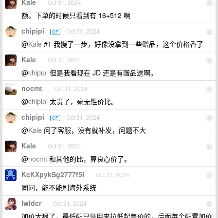
Kale
Oct 31, 2024
1
额。下单的时候只看到有 16+512 啊
chipipi
Oct 31, 2024
OP
2
@
Kale
#1 我慢了一步，好像没拿到一些赠品，这个价格香了
Kale
Oct 31, 2024
3
@
chipipi
但是我看现在 JD 还是有赠品送啊。
nocmt
Oct 31, 2024
4
@
chipipi
太贵了，毫无性价比。
chipipi
Oct 31, 2024
OP
5
@
Kale
问了客服，没有就补发，问题不大
Kale
Oct 31, 2024
6
@
nocmt
和其他的比，算良心价了。
KcKXpykSg2777f5I
Oct 31, 2024
7
同问，能不能刷海外系统
lwldcr
Oct 31, 2024
8
加价太狠了，最低配只是用来拉低起售价的，后面每个配置加价