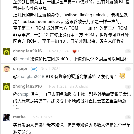
至少到目前为止，一加是国产安卓中仅剩的，没有对解锁 BL 设
置任何条件的品牌。
近几代的新机型解锁命令：fastboot flasing unlock 。老机型就
是：fastboot oem unlock 。这跟谷歌亲儿子是一样一样的。
至于第三方 ROM 或外区官方 ROM 。一加 11 的第三方 ROM
非常丰富，一加 12 暂时还没有第三方 ROM ，但好像可以刷外
区官方 ROM 。至于一加 13 ，目前才刚出来，没有人能肯定。
zhengfan2016
Nov 1, 2024
1
16
@
nocmt
渠道价比官网少 400 ，小道消息说 2 周后可以用国补
chipipi
Nov 1, 2024
OP
17
@
zhengfan2016
#16 有靠谱的渠道商推荐给 V 友们吗？
zhengfan2016
Nov 1, 2024 via Android
18
@
chipipi
没有，自己去闲鱼和酷安上找，那些外地需要激活发出
的大概就是渠道商，建议找个本地的谈好直接去它店里当场激
活。
mathe
Nov 1, 2024
19
买首发的人是哪些我不知道。但是我知道大多数人还是过个半年
多才会买。