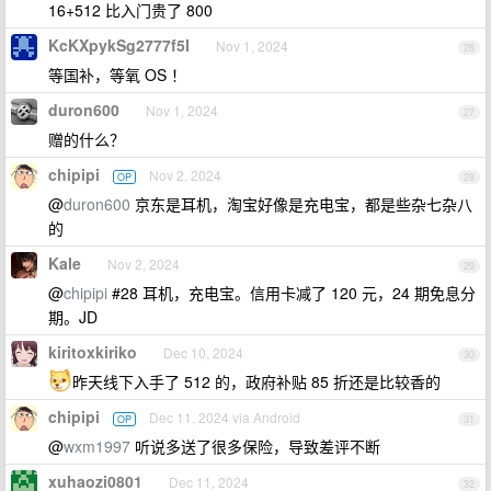
16+512 比入门贵了 800
KcKXpykSg2777f5I
Nov 1, 2024
26
等国补，等氧 OS ！
duron600
Nov 1, 2024
27
赠的什么？
chipipi
Nov 2, 2024
OP
28
@
duron600
京东是耳机，淘宝好像是充电宝，都是些杂七杂八
的
Kale
Nov 2, 2024
29
@
chipipi
#28 耳机，充电宝。信用卡减了 120 元，24 期免息分
期。JD
kiritoxkiriko
Dec 10, 2024
30
昨天线下入手了 512 的，政府补贴 85 折还是比较香的
chipipi
Dec 11, 2024 via Android
OP
31
@
wxm1997
听说多送了很多保险，导致差评不断
xuhaozi0801
Dec 11, 2024
32