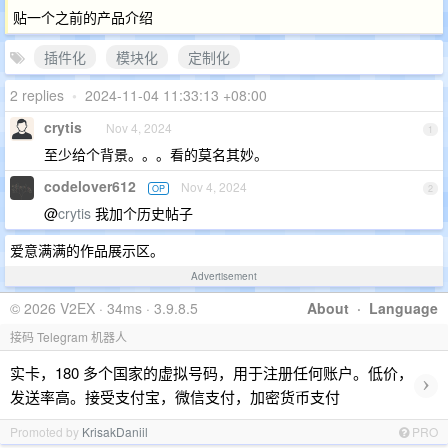
贴一个之前的产品介绍
插件化
模块化
定制化
2 replies
•
2024-11-04 11:33:13 +08:00
crytis
Nov 4, 2024
1
至少给个背景。。。看的莫名其妙。
codelover612
Nov 4, 2024
OP
2
@
crytis
我加个历史帖子
爱意满满的作品展示区。
Advertisement
© 2026 V2EX · 34ms · 3.9.8.5
About
·
Language
接码 Telegram 机器人
实卡，180 多个国家的虚拟号码，用于注册任何账户。低价，
›
发送率高。接受支付宝，微信支付，加密货币支付
Promoted by
KrisakDaniil
PRO