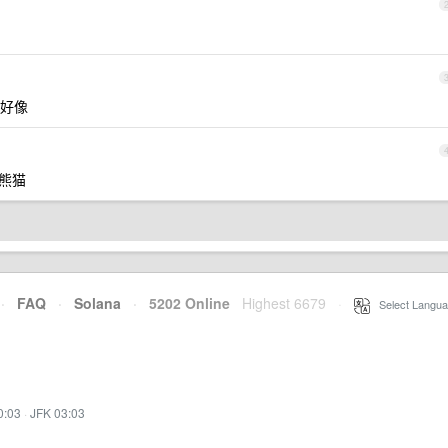
好像
大熊猫
·
FAQ
·
Solana
·
5202 Online
Highest 6679
·
Select Langua
0:03
·
JFK 03:03