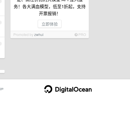
2
务！各大满血模型，低至1折起，支持
开票报销！
3
立即体验
Promoted by
zwhui
PRO
4
ge