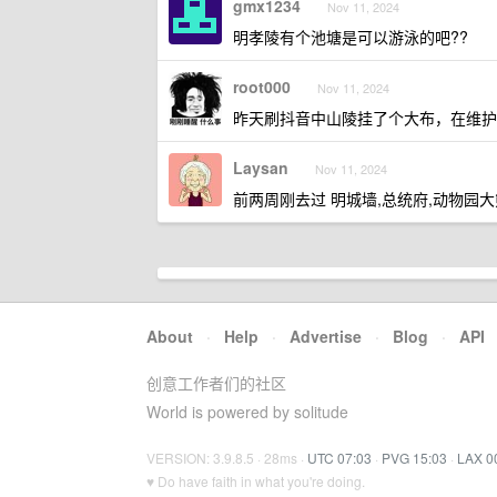
gmx1234
Nov 11, 2024
明孝陵有个池塘是可以游泳的吧??
root000
Nov 11, 2024
昨天刷抖音中山陵挂了个大布，在维护
Laysan
Nov 11, 2024
前两周刚去过 明城墙,总统府,动物园
About
·
Help
·
Advertise
·
Blog
·
API
创意工作者们的社区
World is powered by solitude
VERSION: 3.9.8.5 · 28ms ·
UTC 07:03
·
PVG 15:03
·
LAX 0
♥ Do have faith in what you're doing.