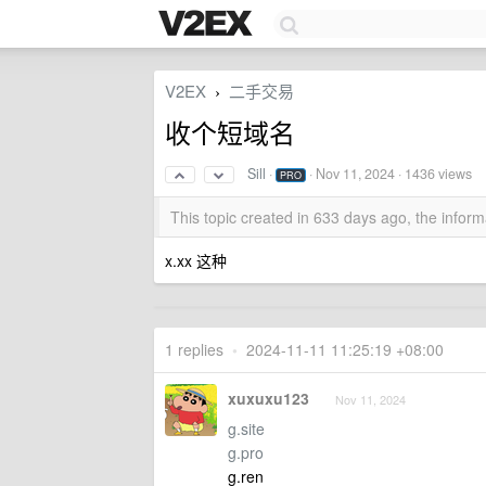
V2EX
二手交易
›
收个短域名
Sill
·
·
Nov 11, 2024
· 1436 views
PRO
This topic created in 633 days ago, the info
x.xx 这种
1 replies
•
2024-11-11 11:25:19 +08:00
xuxuxu123
Nov 11, 2024
g.site
g.pro
g.ren