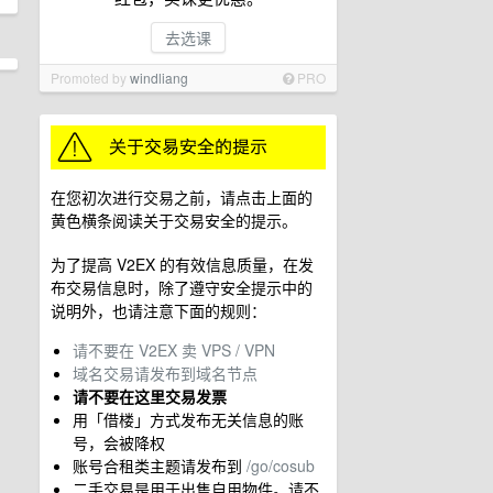
去选课
Promoted by
windliang
PRO
在您初次进行交易之前，请点击上面的
黄色横条阅读关于交易安全的提示。
为了提高 V2EX 的有效信息质量，在发
布交易信息时，除了遵守安全提示中的
说明外，也请注意下面的规则：
请不要在 V2EX 卖 VPS / VPN
域名交易请发布到域名节点
请不要在这里交易发票
用「借楼」方式发布无关信息的账
号，会被降权
账号合租类主题请发布到
/go/cosub
二手交易是用于出售自用物件。请不