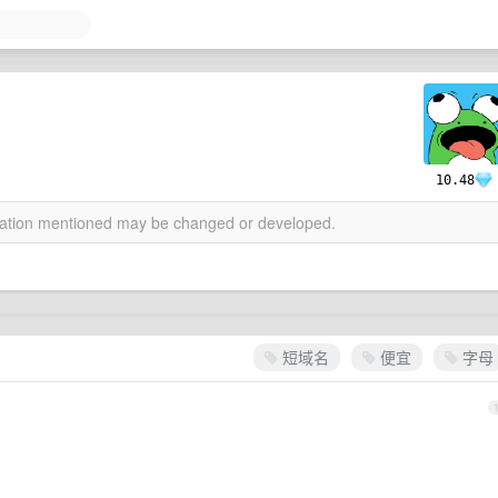
10.48
rmation mentioned may be changed or developed.
短域名
便宜
字母