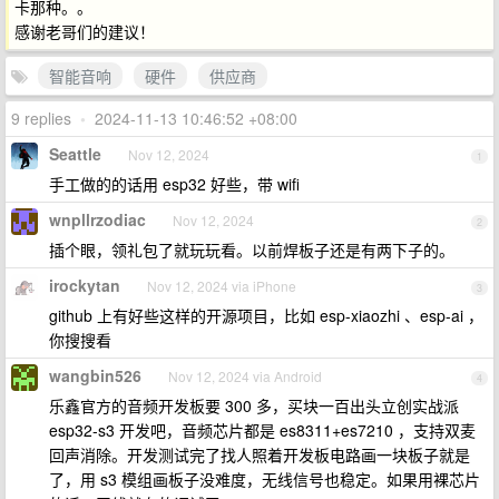
卡那种。。
感谢老哥们的建议！
智能音响
硬件
供应商
9 replies
•
2024-11-13 10:46:52 +08:00
Seattle
Nov 12, 2024
1
手工做的的话用 esp32 好些，带 wifi
wnpllrzodiac
Nov 12, 2024
2
插个眼，领礼包了就玩玩看。以前焊板子还是有两下子的。
irockytan
Nov 12, 2024 via iPhone
3
github 上有好些这样的开源项目，比如 esp-xiaozhi 、esp-ai ，
你搜搜看
wangbin526
Nov 12, 2024 via Android
4
乐鑫官方的音频开发板要 300 多，买块一百出头立创实战派
esp32-s3 开发吧，音频芯片都是 es8311+es7210 ，支持双麦
回声消除。开发测试完了找人照着开发板电路画一块板子就是
了，用 s3 模组画板子没难度，无线信号也稳定。如果用裸芯片