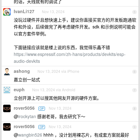
的话，天线就有的调试了
IvanLi127
Nov 13, 2024
5
没玩过硬件并且想快速上手，建议你直接买官方的开发板跑通软
件和外设，后续做完了再考虑硬件开发。sdk 和示例说明可能会
以官方套件举例。
下面链接应该就是楼上说的东西，我觉得乐鑫不错
https://www.espressif.com/zh-hans/products/devkits/esp-
audio-devkits
ashong
Nov 13, 2024 via iPhone
6
嘉立创一站式
euph
Nov 13, 2024 via Android
7
立创开源上可以搜其他网友开源的硬件方案。
rover5056
Nov 13, 2024
OP
8
@
irockytan
感谢老哥，我去研究下～
rover5056
Nov 13, 2024
OP
9
@
wangbin526
hhhh ，没计划用裸芯片，有成套方案就最好