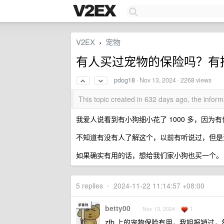
V2EX
宠物
›
有人买过宠物的保险吗？有
pdog18
·
Nov 13, 2024
· 2268 views
This topic created in 632 days ago, the info
我爱人说看到有小狗细小花了 1000 多，因为有
不知道有没有人了解这个，以前有听说过，但是
如果确实有用的话，想给我们家小狗也买一个。
5 replies
•
2024-11-22 11:14:57 +08:00
betty00
1
Nov 13, 2024
zfb 上的宠物保险有用，我姐报销过