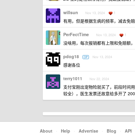
willsun
1
Nov 13, 2024
有用，但是根据生病的频率，减去免赔
PerFectTime
1
Nov 13, 2024
没啥用，每次报销都有上限和免赔额，
pdog18
Nov 13, 2024
OP
感谢各位
terry1011
Nov 22, 2024
支付宝刚出宠物险就买了，前段时间用
较全），医生发票还故意给多开了 200
About
·
Help
·
Advertise
·
Blog
·
API