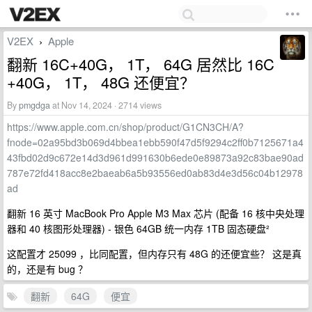
V2EX
Apple
›
翻新 16C+40G， 1T， 64G 居然比 16C
+40G， 1T， 48G 还便宜？
By
pmgdga
at Nov 14, 2024 · 2714 views
https://www.apple.com.cn/shop/product/G1CN3CH/A?
fnode=02a95bd3b069d4bbea1ebb590f47d5f9294c2ff0b7125671a4
43fbd02d9c672e14d3d961d991630b6ede0e89873a92c83bae90ad
787e72fd418acc8e2baeab6a5b93556ed0ab83d4e3d56c04b12978
ad
翻新 16 英寸 MacBook Pro Apple M3 Max 芯片 (配备 16 核中央处理
器和 40 核图形处理器) - 银色 64GB 统一内存 1TB 固态硬盘²
这配置才 25099 ，比同配置，但内存只有 48G 的还便宜些？ 这是真
的，还是有 bug ？
翻新
64G
便宜