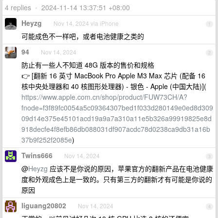
4 replies
•
2024-11-14 13:37:51 +08:00
Heyzg
Nov 14, 2024 via iPhone
1
可能成色不一样吧，或者电池健康之类的
94
Nov 14, 2024
2
防止有一些人不知道 48G 版本的售价和规格
👉 [翻新 16 英寸 MacBook Pro Apple M3 Max 芯片 (配备 16
核中央处理器和 40 核图形处理器) - 银色 - Apple (中国大陆)](
https://www.apple.com.cn/shop/product/FUW73CH/A?
fnode=f3f89fc0054a5c09364307bed1f033d280149e0ed8d309
09d14e375e45101acd19a9a7a310a11e5b326a99919825e8d
918decfe4f8efb86db088031df907acdc78d0238ca9db31a16b
37b9f252f2085e
)
Twins666
Nov 14, 2024
3
@
Heyzg
应该不是你说的原因，苹果官方的翻新产品在电池健康
度和外观成色上是一致的。只有第三方的翻新才有可能是你说的
原因
liguang20802
Nov 14, 2024
4