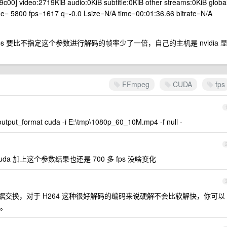
00] video:2719KiB audio:0KiB subtitle:0KiB other streams:0KiB globa
= 5800 fps=1617 q=-0.0 Lsize=N/A time=00:01:36.66 bitrate=N/A
的 fps 要比不指定这个参数进行解码的帧率少了一倍，自己的主机是 nvidia 
FFmpeg
CUDA
fps
utput_format cuda -i E:\tmp\1080p_60_10M.mp4 -f null -
mat cuda 加上这个参数结果也还是 700 多 fps 没啥变化
数据交换，对于 H264 这种很好解码的编码来说硬解不会比软解快，你可以
。