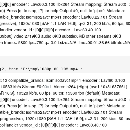
][0][0] encoder : Lavc60.3.100 libx264 Stream mapping: Stream #0:0 -
 Press [q] to stop, [?] for help Output #0, null, to 'pipe:': Metadata:
atible_brands: isomiso2avc1mp41 encoder : Lavf60.22.101 Stream
ressive), 1920x1080 [SAR 1:1 DAR 16:9], q=2-31, 200 kb/s, 60 fps, 6
andler vendor_id : [0][0][0][0] encoder : Lavc60.40.100
b80] video:2719KiB audio:0KiB subtitle:0KiB other streams:0KiB
n frame= 5800 fps=780 q=-0.0 Lsize=N/A time=00:01:36.66 bitrate=N/
: 512 compatible_brands: isomiso2avc1mp41 encoder : Lavf60.3.100
e: 10533 kb/s Stream #0:0
0x1
: Video: h264 (High) (avc1 / 0x31637661),
16:9], 10528 kb/s, 60 fps, 60 tbr, 15360 tbn (default) Metadata:
][0][0] encoder : Lavc60.3.100 libx264 Stream mapping: Stream #0:0 -
 Press [q] to stop, [?] for help Output #0, null, to 'pipe:': Metadata:
atible_brands: isomiso2avc1mp41 encoder : Lavf60.22.101 Stream
rogressive), 1920x1080 [SAR 1:1 DAR 16:9], q=2-31, 200 kb/s, 60 fps
eoHandler vendor_id : [0][0][0][0] encoder : Lavc60.40.100