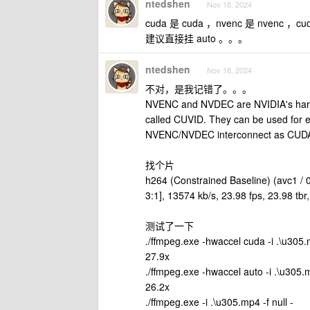
ntedshen
Nov 18, 2024
cuda 是 cuda ，nvenc 是 nvenc
建议直接挂 auto 。。。
ntedshen
Nov 18, 2024
不对，是我记错了。。。
NVENC and NVDEC are NVIDIA's hard
called CUVID. They can be used for 
NVENC/NVDEC interconnect as CUD
找个片
h264 (Constrained Baseline) (avc1 /
3:1], 13574 kb/s, 23.98 fps, 23.98 tbr,
测试了一下
./ffmpeg.exe -hwaccel cuda -i .\u305.m
27.9x
./ffmpeg.exe -hwaccel auto -i .\u305.m
26.2x
./ffmpeg.exe -i .\u305.mp4 -f null -