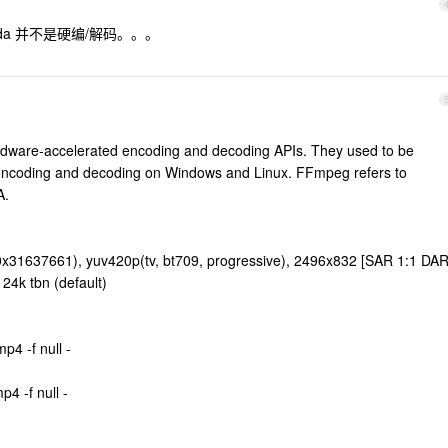
 ，cuda 并不是硬编/解码。。。
ware-accelerated encoding and decoding APIs. They used to be
encoding and decoding on Windows and Linux. FFmpeg refers to
A.
 0x31637661), yuv420p(tv, bt709, progressive), 2496x832 [SAR 1:1 DA
 24k tbn (default)
p4 -f null -
p4 -f null -