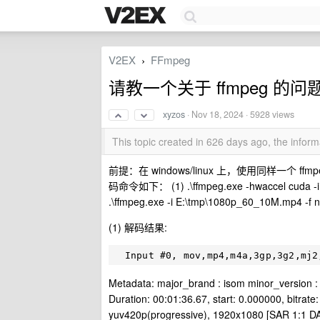
V2EX
FFmpeg
›
请教一个关于 ffmpeg 的问
xyzos
·
Nov 18, 2024
· 5928 views
This topic created in 626 days ago, the info
前提：在 windows/linux 上，使用同样一个 
码命令如下： (1) .\ffmpeg.exe -hwaccel cuda -i
.\ffmpeg.exe -i E:\tmp\1080p_60_10M.mp4 -
(1) 解码结果:
Metadata: major_brand : isom minor_version 
Duration: 00:01:36.67, start: 0.000000, bitrat
yuv420p(progressive), 1920x1080 [SAR 1:1 DAR 