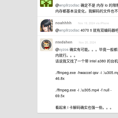
@
wnpllrzodiac
确定不是 内存 io 的限
内存都基本没变化，我解码的文件也不大
noahhhh
Nov 19, 2024 via iPhone
@
wnpllrzodiac
4070 ti 就有双编码器
ntedshen
Nov 20, 2024
@
xyzos
确实有可能。。。毕竟一般都
内就行。。。
话说我又找了一个带 intel a380 的台
./ffmpeg.exe -hwaccel qsv -i .\u305.mp
46.8x
./ffmpeg.exe -i .\u305.mp4 -f null -
69.5x
看起来 i 卡解码确实也强一些。。。