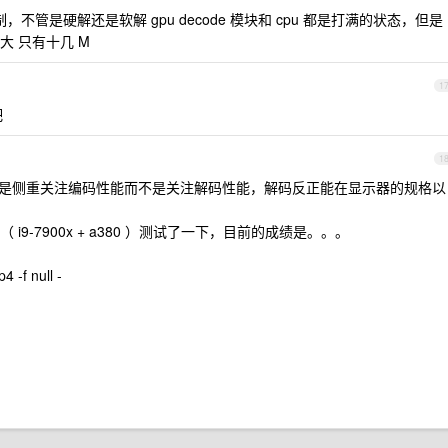
制，不管是硬解还是软解 gpu decode 模块和 cpu 都是打满的状态，但是
 只有十几 M
1
吧
1
是侧重关注编码性能而不是关注解码性能，解码反正能在显示器的规格以
机（ i9-7900x + a380 ）测试了一下，目前的成绩是。。。
4 -f null -