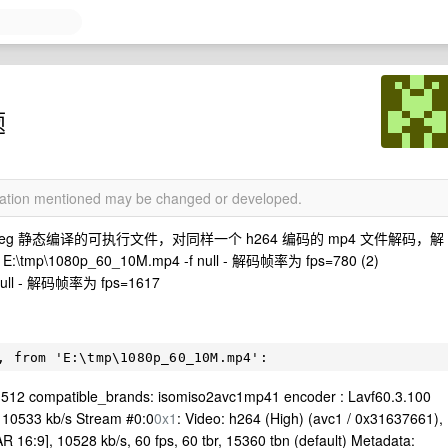
题
rmation mentioned may be changed or developed.
ffmpeg 静态编译的可执行文件，对同样一个 h264 编码的 mp4 文件解码，解
 E:\tmp\1080p_60_10M.mp4 -f null - 解码帧率为 fps=780 (2)
f null - 解码帧率为 fps=1617
: 512 compatible_brands: isomiso2avc1mp41 encoder : Lavf60.3.100
e: 10533 kb/s Stream #0:0
0x1
: Video: h264 (High) (avc1 / 0x31637661),
16:9], 10528 kb/s, 60 fps, 60 tbr, 15360 tbn (default) Metadata: