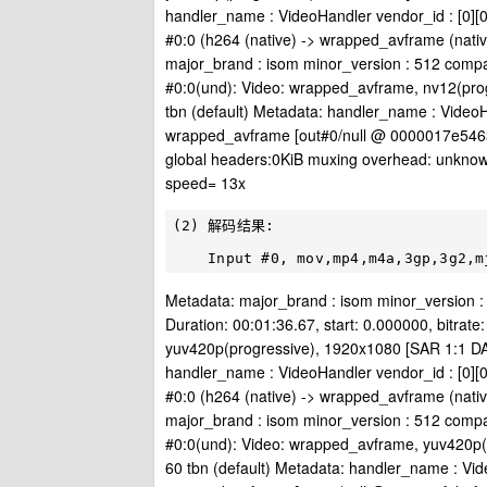
handler_name : VideoHandler vendor_id : [0][0
#0:0 (h264 (native) -> wrapped_avframe (native))
major_brand : isom minor_version : 512 comp
#0:0(und): Video: wrapped_avframe, nv12(prog
tbn (default) Metadata: handler_name : VideoH
wrapped_avframe [out#0/null @ 0000017e54639
global headers:0KiB muxing overhead: unknow
speed= 13x
(2) 解码结果:

Metadata: major_brand : isom minor_version 
Duration: 00:01:36.67, start: 0.000000, bitrat
yuv420p(progressive), 1920x1080 [SAR 1:1 DAR 
handler_name : VideoHandler vendor_id : [0][0
#0:0 (h264 (native) -> wrapped_avframe (native))
major_brand : isom minor_version : 512 comp
#0:0(und): Video: wrapped_avframe, yuv420p(p
60 tbn (default) Metadata: handler_name : Vid