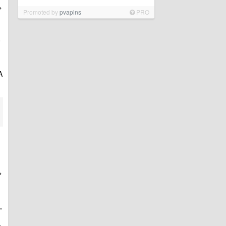
>
Promoted by
pvapins
PRO
0
A
>
,