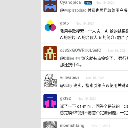
Cyanopica
Nov 19, 2024
PRO
@
wnpllrzodiac
付费也照样敢给用户喂
gpt5
Nov 19, 2024
我用谷歌搜索一个人 A ，AI 给的结果
A 的照片+A 的合伙人 B 的简介+融合
cJ8SxGOWRH0LSelC
Nov 19, 2024
@
billlee
#4 你这就有点搞笑了， 强
那还搜什么。
villivateur
Nov 19, 2024
@
zxhy
确实，搜索引擎应该使用关键
gxt92
Nov 19, 2024
试了一下 o1-mini ，回答全是错的。cl
感觉模型特别不愿意否定原问题，一定
moefishtang
Nov 19, 2024