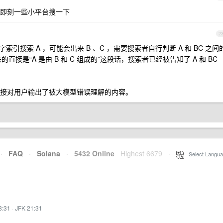
即刻一些小平台搜一下
2
引搜索 A ，可能会出来 B 、C ，需要搜索者自行判断 A 和 BC 之间
直接是“A 是由 B 和 C 组成的”这段话，搜索者已经被告知了 A 和 BC
接对用户输出了被大模型错误理解的内容。
·
FAQ
·
Solana
·
5432 Online
Highest 6679
·
Select Langua
8:31
·
JFK 21:31