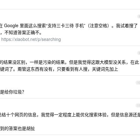
在 Google 里面这么搜索“支持三卡三待 手机”（注意空格）。我试着搜了
，不知道答案正确不。
童
https://xiaobot.net/p/searching
来的结果没区别，一样是污染的结果。但是我觉得这跟大模型没关系，在此
键词了。甭管这东西有没有，只要看到有人搜，关键词先加上
1
是给你垃圾？
1
可以帮你总结十个网页的信息，我觉得一定程度上能优化搜索体验，但是信息源还
到的答案也是胡扯