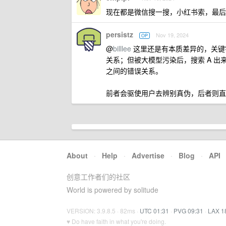
现在都是微信搜一搜，小红书索，最后
persistz
Nov 19, 2024
OP
@
billlee
这里还是有本质差异的，关键字索
关系；但被大模型污染后，搜索 A 出来的
之间的错误关系。
前者会驱使用户去辨别真伪，后者则直
About
·
Help
·
Advertise
·
Blog
·
API
创意工作者们的社区
World is powered by solitude
VERSION: 3.9.8.5 · 82ms ·
UTC 01:31
·
PVG 09:31
·
LAX 1
♥ Do have faith in what you're doing.