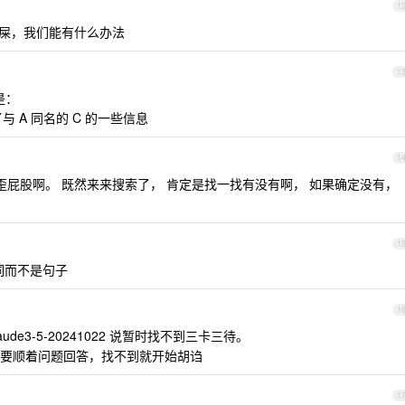
1
屎，我们能有什么办法
1
是：
了与 A 同名的 C 的一些信息
1
行歪屁股啊。 既然来来搜索了， 肯定是找一找有没有啊， 如果确定没有，
1
词而不是句子
1
aude3-5-20241022 说暂时找不到三卡三待。
要顺着问题回答，找不到就开始胡诌
1