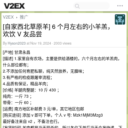
V2EX
推广
›
[自家西北草原羊] 6 个月左右的小羊羔，
欢饮 V 友品尝
By
Hyson2023
at Nov 19, 2024 · 2003 views
[产地] 甘肃永昌
[描述] 1.家里自有农场，主要是供给酒楼的，六个月左右的羊羔肉，
什么部位都有；
2.不添加任何育肥私聊，纯天然放养，无膻味；
3.有严格的检疫跟屠宰流程；
4.品质有保证，精品羊肉；
[价格] 羊腿肉整腿：10 斤 430 ；
纯肉：一斤 73 ；
带骨：一斤 60 ；
[运费] 南方地区补邮费 3 元/单，其它地区包邮
[购买途径] 添加 v 即可下单，个人 v 号: Mzk1MjM3Mzg3
最好备注来自 v2 ，不备注也行。
[发货时间] 羊肉都是当天现杀的，所以各位下单后当天会发快递。下