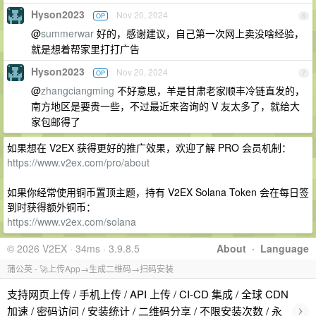
Hyson2023
Nov 20, 2024
OP
6
@
summerwar
好的，感谢建议，自己第一次网上卖没啥经验，
就是想着帮家里打打广告
Hyson2023
Nov 20, 2024
OP
7
@
zhangciangming
不好意思，羊是甘肃老家顺丰冷链直发的，
南方地区是要贵一些，不过最近来咨询的 V 友太多了，就给大
家包邮得了
如果想在 V2EX 获得更好的推广效果，欢迎了解 PRO 会员机制：
https://www.v2ex.com/pro/about
如果你经常使用铜币置顶主题，持有 V2EX Solana Token 会在每日签
到时获得额外铜币：
https://www.v2ex.com/solana
© 2026 V2EX · 34ms · 3.9.8.5
About
·
Language
蒲公英 - 🚀上传App→生成二维码→扫码安装
支持网页上传 / 手机上传 / API 上传 / CI-CD 集成 / 全球 CDN
›
加速 / 密码访问 / 安装统计 / 二维码分享 / 不限安装次数 / 永