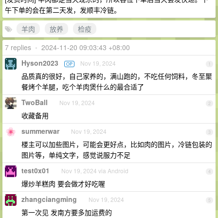
午下单的会在第二天发，发顺丰冷链。
羊肉
放养
检疫
7 replies
•
2024-11-20 09:03:43 +08:00
Hyson2023
Nov 19, 2024
OP
1
品质真的很好，自己家养的，满山跑的，不吃任何饲料，冬至聚
餐烤个羊腿，吃个羊肉煲什么的最合适了
TwoBall
Nov 19, 2024
2
收藏备用
summerwar
Nov 19, 2024
3
楼主可以加些图片，可能会更好点，比如肉的图片，冷链包装的
图片等，单纯文字，感觉说服力不足
test0x01
Nov 19, 2024 via Android
4
爆炒羊糕肉 要会做才好吃喔
zhangciangming
Nov 19, 2024
5
第一次见 发南方要多加运费的