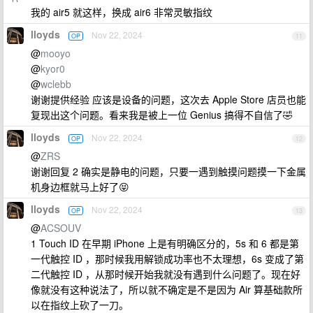
我的 air5 就这样，换成 air6 非常灵敏指纹
lloyds
Nov 22, 2024
OP
11
@
mooyo
@
kyor0
@
wclebb
谢谢提供经验 应该是设备的问题，这次去 Apple Store 店员也能
复现出这个问题。看来我是被上一位 Genius 搞得不自信了🤣
lloyds
Nov 22, 2024
OP
12
@
ZRS
谢谢回复 2 确实是静电的问题，只要一遇到触摸问题摸一下金属
机身边框就马上好了😝
lloyds
Nov 22, 2024
OP
13
@
ACSOUV
1 Touch ID 在早期 iPhone 上是有明确区分的，5s 和 6 都是第
一代触控 ID ，那时候我用解锁成功率也不太理想，6s 变成了第
二代触控 ID ，从那时候开始我就没有遇到什么问题了。现在好
像就没有这种说法了，所以就不确定是不是因为 Air 算基础款所
以在指纹上砍了一刀。