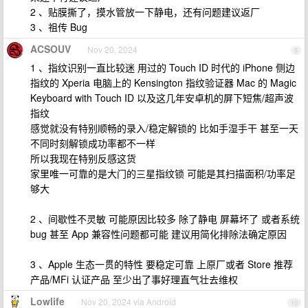
2 、贴膜撕了，摸水管放一下静电，还有问题建议返厂
3 、祖传 Bug
ACSOUV
Nov 20, 2024
9
1 、指纹识别一直比较迷 用过的 Touch ID 时代的 iPhone 侧边
指纹的 Xperia 电脑上的 Kensington 指纹验证器 Mac 的 Magic
Keyboard with Touch ID 以及这几年安卓机的屏下短焦/超声波
指纹
感觉就没有特别顺畅的录入/稳定解锁的 比如手湿手干 甚至一天
不同时刻解锁成功率都不一样
所以我现在特别反感这货
家里唯一可靠的是大门的三星指纹锁 可能是其扫描面积/功率足
够大
2 、间歇性不灵敏 可能原因比较多 除了静电 屏幕坏了 或者系统
bug 甚至 App 兼容性问题都可能 建议用简化排除法确定原因
3 、Apple 生态一贯的特性 要稳定可靠 上原厂或者 Store 推荐
产品/MFi 认证产品 至少出了事好理直气壮去维权
Lowlife
Nov 20, 2024 via Android
10