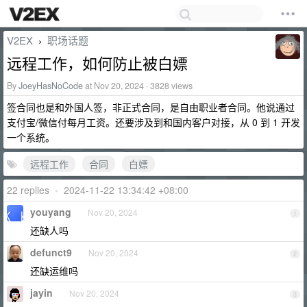
V2EX
职场话题
›
远程工作，如何防止被白嫖
By
JoeyHasNoCode
at Nov 20, 2024 · 3828 views
签合同也是和外国人签，非正式合同，是自由职业者合同。他说通过
支付宝/微信付每月工资。还要涉及到和国内客户对接，从 0 到 1 开发
一个系统。
远程工作
合同
白嫖
22 replies
•
2024-11-22 13:34:42 +08:00
youyang
Nov 20, 2024
1
还缺人吗
defunct9
Nov 20, 2024
2
还缺运维吗
jayin
Nov 20, 2024
3