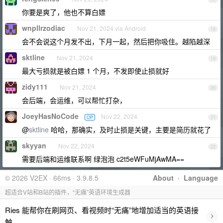
你要是爽了，他也不算白嫖
wnpllrzodiac
Nov 21, 2024 via Android
18
会不会说这个月发不出，下月一起，然后把你吸住。越陷越深
sktline
Nov 21, 2024
19
最大亏损就是被白嫖 1 个月，不发即使止损就好
zidy111
Nov 21, 2024
20
会后端，会运维，可以帮忙打杂，
JoeyHasNoCode
Nov 22, 2024
OP
21
@
sktline
哈哈，那确实，及时止损是关键，主要是简历就花了
skyyan
Nov 22, 2024
22
需要后端和运维联系啊 绿泡泡 c2t5eWFuMjAwMA==
© 2026 V2EX · 66ms · 3.9.8.5
About
·
Language
超适合V站和B站的插件，“无痛”英语环境生成器
Ries 能帮你在刷网页、看视频时“无痛”地增加适当的英语接
›
触。