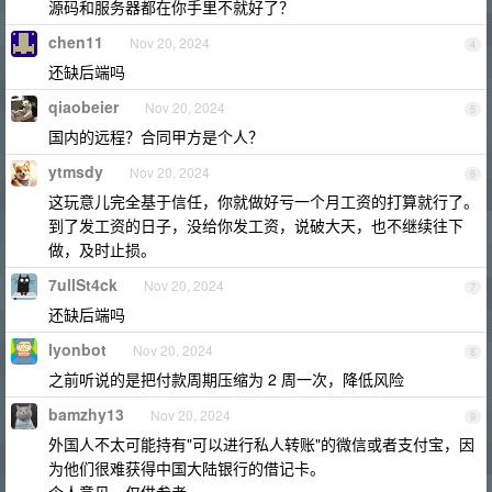
源码和服务器都在你手里不就好了？
chen11
Nov 20, 2024
4
还缺后端吗
qiaobeier
Nov 20, 2024
5
国内的远程？合同甲方是个人？
ytmsdy
Nov 20, 2024
6
这玩意儿完全基于信任，你就做好亏一个月工资的打算就行了。
到了发工资的日子，没给你发工资，说破大天，也不继续往下
做，及时止损。
7ullSt4ck
Nov 20, 2024
7
还缺后端吗
lyonbot
Nov 20, 2024
8
之前听说的是把付款周期压缩为 2 周一次，降低风险
bamzhy13
Nov 20, 2024
9
外国人不太可能持有"可以进行私人转账"的微信或者支付宝，因
为他们很难获得中国大陆银行的借记卡。