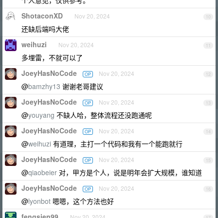
个人意见，仅供参考。
ShotaconXD
Nov 20, 2024
10
还缺后端吗大佬
weihuzi
Nov 20, 2024
11
多埋雷，不就可以了
JoeyHasNoCode
Nov 20, 2024
OP
12
@
bamzhy13
谢谢老哥建议
JoeyHasNoCode
Nov 20, 2024
OP
13
@
youyang
不缺人哈，整体流程还没跑通呢
JoeyHasNoCode
Nov 20, 2024
OP
14
@
weihuzi
有道理，主打一个代码和我有一个能跑就行
JoeyHasNoCode
Nov 20, 2024
OP
15
@
qiaobeier
对，甲方是个人，说是明年会扩大规模，谁知道
JoeyHasNoCode
Nov 20, 2024
OP
16
@
lyonbot
嗯嗯，这个方法也好
fengsien99
Nov 20, 2024
17