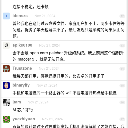
连接不稳定，还卡顿
idenszs
Nov 21, 2024
12
曾经我也在这问过云盘丢文件、家庭用户加不上、同步卡住等等
问题，折腾了半天也解决不了，最后发现只是单纯的阿果屎山问
题。
spike0100
Nov 21, 2024
13
会不会是 open core patcher 升级的系统。我之前用这个强制升
的 macos15 ，就是无法开启。
Trustzone
Nov 21, 2024
14
我每天都在用，感觉还挺好用的，比安卓的好用多了
binaryify
Nov 21, 2024
15
手机和电脑连同一个路由器的 wifi,不要电脑开热点给手机连
jtam
Nov 21, 2024
16
M 芯片才行
yuezhiyuan
Nov 21, 2024
17
弱智的设计是时不时要重新拿起手机用密码解锁了才能连接，我