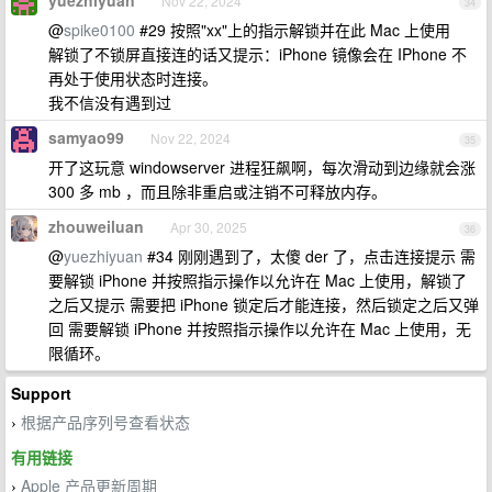
yuezhiyuan
Nov 22, 2024
34
@
spike0100
#29 按照"xx"上的指示解锁并在此 Mac 上使用
解锁了不锁屏直接连的话又提示：iPhone 镜像会在 IPhone 不
再处于使用状态时连接。
我不信没有遇到过
samyao99
Nov 22, 2024
35
开了这玩意 windowserver 进程狂飙啊，每次滑动到边缘就会涨
300 多 mb ，而且除非重启或注销不可释放内存。
zhouweiluan
Apr 30, 2025
36
@
yuezhiyuan
#34 刚刚遇到了，太傻 der 了，点击连接提示 需
要解锁 iPhone 并按照指示操作以允许在 Mac 上使用，解锁了
之后又提示 需要把 iPhone 锁定后才能连接，然后锁定之后又弹
回 需要解锁 iPhone 并按照指示操作以允许在 Mac 上使用，无
限循环。
Support
根据产品序列号查看状态
›
有用链接
Apple 产品更新周期
›