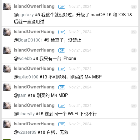
IslandOwnerHuang
Nov 21, 2024
OP
21
@
ggcrazy
#5 我这个就没好过，升级了 macOS 15 和 iOS 18
后就一直没用过
IslandOwnerHuang
Nov 21, 2024
OP
22
@
BearD01001
#9 检查了，没禁止
IslandOwnerHuang
Nov 21, 2024
OP
23
@
wclebb
#8 我只有一台 iPhone
IslandOwnerHuang
Nov 21, 2024
OP
24
@
spike0100
#13 不可能啊，刚买的 M4 MBP
IslandOwnerHuang
Nov 21, 2024
OP
25
@
jtam
#16 刚买的 M4 MBP
IslandOwnerHuang
Nov 21, 2024
OP
26
@
binaryify
#15 连到同一个 Wi-Fi 下也不行
IslandOwnerHuang
Nov 21, 2024
OP
27
@
v2user89
#18 白搭，无效