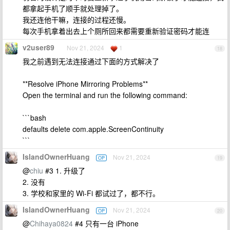
都拿起手机了顺手就处理掉了。
我还连他干嘛，连接的过程还慢。
每次手机拿着出去上个厕所回来都需要重新验证密码才能连
v2user89
Nov 21, 2024
1
18
我之前遇到无法连接通过下面的方式解决了
**Resolve iPhone Mirroring Problems**
Open the terminal and run the following command:
```bash
defaults delete com.apple.ScreenContinuity
```
IslandOwnerHuang
Nov 21, 2024
OP
19
@
chiu
#3 1. 升级了
2. 没有
3. 学校和家里的 Wi-Fi 都试过了，都不行。
IslandOwnerHuang
Nov 21, 2024
OP
20
@
Chihaya0824
#4 只有一台 iPhone