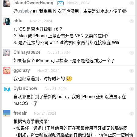
IslandOwnerHuang
Nov 21, 2024
OP
2
@
usbaby
#1 我重启 N 次了也没用，主要是划水太方便了😂
chiu
Nov 21, 2024
3
1. iOS 是否也升级到 18 ?
2. Mac 或 iPhone 上是否有开启 VPN 之类的应用?
3. 是否连接的公司 wifi? 试试拿回家两台都连接家庭 Wifi
Chihaya0824
Nov 21, 2024
4
如果有多个 iPhone 可以检查下是不是他选到另一个了
ggcrazy
Nov 21, 2024
5
我也经常遇到，时好时坏的
DylanChow
Nov 21, 2024
6
自从都更新到了最新的 beta ，我的 iPhone 通知没法显示在
macOS 上了
freeair
Nov 21, 2024
7
根据官方手册摘录：
- 如果任一设备出于其他目的正在密集使用蓝牙或无线局域网
（例如，将音频或视频流播放到其他设备），请停止这一使用情