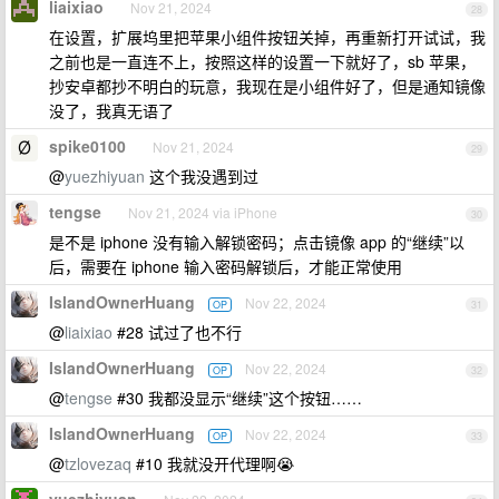
liaixiao
Nov 21, 2024
28
在设置，扩展坞里把苹果小组件按钮关掉，再重新打开试试，我
之前也是一直连不上，按照这样的设置一下就好了，sb 苹果，
抄安卓都抄不明白的玩意，我现在是小组件好了，但是通知镜像
没了，我真无语了
spike0100
Nov 21, 2024
29
@
yuezhiyuan
这个我没遇到过
tengse
Nov 21, 2024 via iPhone
30
是不是 iphone 没有输入解锁密码；点击镜像 app 的“继续”以
后，需要在 iphone 输入密码解锁后，才能正常使用
IslandOwnerHuang
Nov 22, 2024
OP
31
@
liaixiao
#28 试过了也不行
IslandOwnerHuang
Nov 22, 2024
OP
32
@
tengse
#30 我都没显示“继续”这个按钮……
IslandOwnerHuang
Nov 22, 2024
OP
33
@
tzlovezaq
#10 我就没开代理啊😭