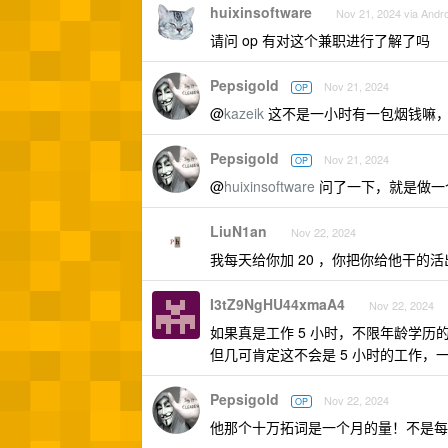
huixinsoftware
Nov 21, 2024 via Andro
请问 op 有对这个兼职进行了解了吗
Pepsigold
Nov 21, 2024
OP
@
kazeik
这不是一小时有一包烟钱嘛，
Pepsigold
Nov 21, 2024
OP
@
huixinsoftware
问了一下，就是做一
LiuN1an
Nov 22, 2024
我每天给你加 20 ，你把你给他干的
I3tZ9NgHU44xmaA4
Nov 22, 2024
如果真是工作 5 小时，不限年龄学历
但几可肯定这不会是 5 小时的工作，一
Pepsigold
Nov 22, 2024
OP
他那个十万拓词是一个月的量！不是每