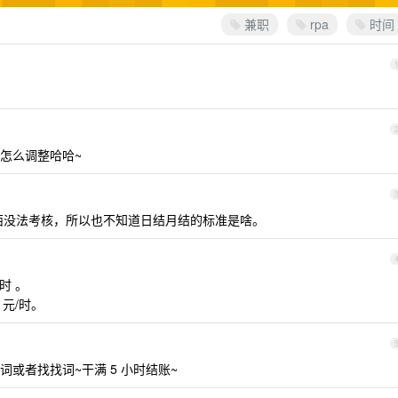
兼职
rpa
时间
怎么调整哈哈~
西没法考核，所以也不知道日结月结的标准是啥。
元/时 。
28 元/时。
或者找找词~干满 5 小时结账~