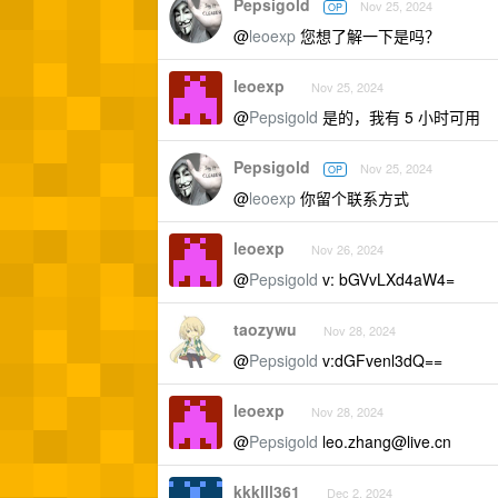
Pepsigold
Nov 25, 2024
OP
@
leoexp
您想了解一下是吗？
leoexp
Nov 25, 2024
@
Pepsigold
是的，我有 5 小时可用
Pepsigold
Nov 25, 2024
OP
@
leoexp
你留个联系方式
leoexp
Nov 26, 2024
@
Pepsigold
v: bGVvLXd4aW4=
taozywu
Nov 28, 2024
@
Pepsigold
v:dGFvenl3dQ==
leoexp
Nov 28, 2024
@
Pepsigold
leo.zhang@live.cn
kkklll361
Dec 2, 2024