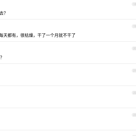
1
不去？
1
 ，每天都有，很枯燥，干了一个月就不干了
2
？
2
2
2