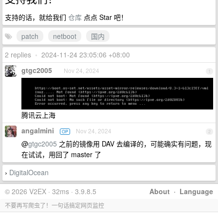
支持的话，就给我们
仓库
点点 Star 吧！
patch
netboot
国内
2 replies
•
2024-11-24 23:05:06 +08:00
gtgc2005
Nov 24, 2024
1
腾讯云上海
angalmini
Nov 24, 2024
OP
2
@
gtgc2005
之前的镜像用 DAV 去编译的，可能确实有问题，现
在试试，用回了 master 了
DigitalOcean
›
© 2026 V2EX · 32ms · 3.9.8.5
About
·
Language
不要再写爬虫了！一句话搞定网页监控