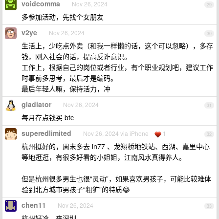
voidcomma
Nov 26, 2024
29
多参加活动，先找个女朋友
v2ye
Nov 26, 2024
30
生活上，少吃点外卖（和我一样懒的话，这个可以忽略），多存
钱，刚入社会的话，提高反诈意识。
工作上，根据自己的岗位或者行业，有个职业规划吧，建议工作
时事前多思考，最后才是编码。
最后年轻人嘛，保持活力，冲
gladiator
Nov 26, 2024
31
每月存点钱买 btc
superedlimited
Nov 26, 2024 via iPhone
1
32
杭州挺好的，周末多去 in77 、龙翔桥地铁站、西湖、嘉里中心
等地逛逛，有很多好看的小姐姐，江南风水真得养人。
但是杭州很多男生也很“灵动”，如果喜欢男孩子，可能比较难体
验到北方城市男孩子“粗犷”的特质😂
chen11
Nov 26, 2024
33
杭州好冷，来深圳