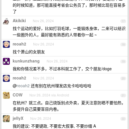
的时候知道，那可能直接考省会公务员了，那时候比现在容易多
了
Akikiki
Nov 26, 2024
17
找个运动的爱好，比如打羽毛球，一能锻炼身体，二来可以结识
一些圈外的人，最好能有熟悉的人带着你一起 ~
reoah2
Nov 26, 2024
18
找个萧山的女朋友
kunkunzhang
Nov 26, 2024
19
我和你情况差不多，不过本科就工作了，交个朋友/doge
reoah2
Nov 26, 2024
20
@
reoah2
还有别在杭州理发店充卡哈哈哈哈
COW
Nov 26, 2024 via Android
21
在杭州？就三点。自己烧饭别点外卖，夏天注意防晒不要怕热，
多提升自己莫要盲目内卷。
jellyX
Nov 26, 2024
22
我的建议: 不要键政, 不要宏大叙事, 不要炒缅 A