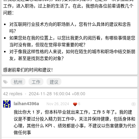
工作，进入职场，过上新的生活了。在此，我想向各位前辈请教几个
问题：
对互联网行业技术方向的职场新人，您有什么具体的建议和忠告
吗？
如果您处在我的位置上，以您比我更久的阅历看，有哪些事情是您
当时没有做，但现在觉得非常重要的呢？
对于像我这样性格的人来说，如何在陌生的城市和职场中结交新朋
友，甚至是找到恋爱的对象？
感谢前辈们的时间和建议！
杭州
工作
建议
42 replies
•
2024-11-28 16:00:04 +08:00
laihan4396a
Nov 26, 2024
6
1
我比你大 1 岁，但本科毕业就出来工作，工作 5 年了。我的建
议是不要过分投入精力到工作中，关注并保持健康，包括身体和
心理，其他什么 KPI 、绩效都是小事，不建议以伤害健康为代价
做任何事