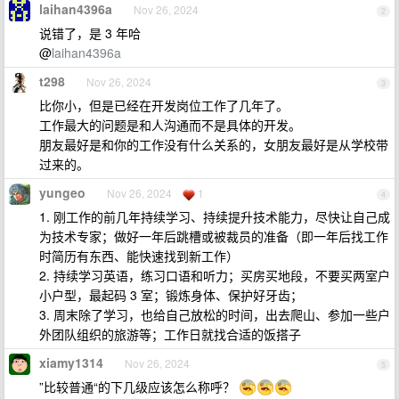
laihan4396a
Nov 26, 2024
2
说错了，是 3 年哈
@
laihan4396a
t298
Nov 26, 2024
3
比你小，但是已经在开发岗位工作了几年了。
工作最大的问题是和人沟通而不是具体的开发。
朋友最好是和你的工作没有什么关系的，女朋友最好是从学校带
过来的。
yungeo
Nov 26, 2024
1
4
1. 刚工作的前几年持续学习、持续提升技术能力，尽快让自己成
为技术专家；做好一年后跳槽或被裁员的准备（即一年后找工作
时简历有东西、能快速找到新工作）
2. 持续学习英语，练习口语和听力；买房买地段，不要买两室户
小户型，最起码 3 室；锻炼身体、保护好牙齿；
3. 周末除了学习，也给自己放松的时间，出去爬山、参加一些户
外团队组织的旅游等；工作日就找合适的饭搭子
xiamy1314
Nov 26, 2024
5
”比较普通“的下几级应该怎么称呼？