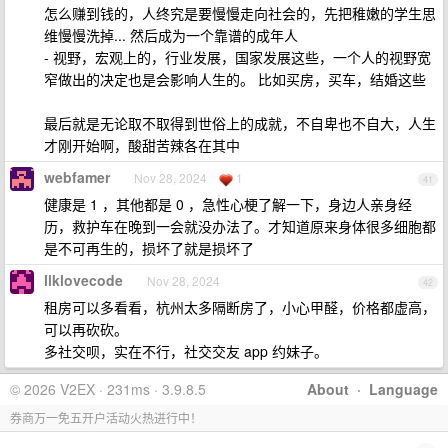
怎么赚到钱的，人终究是要慢慢走向社会的，先把稚嫩的学生思
维慢慢洗掉... 然后成为一个靠谱的成年人
- 视野，宏观上的，行业发展，国家发展这些，一个人的视野宽
窄做出的决定也是会影响人生的。 比如买房，买车，结婚这些
最后就是无论取不取得到世俗上的成就，不自卑也不自大，人生
才刚开始啊，酸甜苦辣各在其中
webfamer
Nov 28, 2024
1
41
健康是 1 ，其他都是 0 ，急性心梗了解一下，身边人亲身经
历，救护车在晚到一会就没办法了。才知道原来身体很多细胞都
是不可再生的，损坏了就是损坏了
llklovecode
Nov 28, 2024
42
租房可以多看看，杭州太多隔断房了，小心甲醛，价格都虚高，
可以再砍砍。
多社交呗，实在不行，社交交友 app 约妹子。
© 2026 V2EX · 231ms · 3.9.8.5
About
·
Language
券商万一免五开户活动火热进行中！