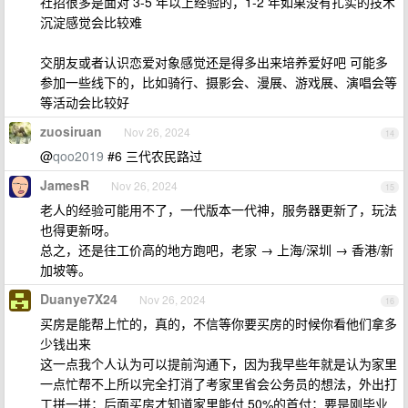
社招很多是面对 3-5 年以上经验的，1-2 年如果没有扎实的技术
沉淀感觉会比较难
交朋友或者认识恋爱对象感觉还是得多出来培养爱好吧 可能多
参加一些线下的，比如骑行、摄影会、漫展、游戏展、演唱会等
等活动会比较好
zuosiruan
Nov 26, 2024
14
@
qoo2019
#6 三代农民路过
JamesR
Nov 26, 2024
15
老人的经验可能用不了，一代版本一代神，服务器更新了，玩法
也得更新呀。
总之，还是往工价高的地方跑吧，老家 → 上海/深圳 → 香港/新
加坡等。
Duanye7X24
Nov 26, 2024
16
买房是能帮上忙的，真的，不信等你要买房的时候你看他们拿多
少钱出来
这一点我个人认为可以提前沟通下，因为我早些年就是认为家里
一点忙帮不上所以完全打消了考家里省会公务员的想法，外出打
工拼一拼；后面买房才知道家里能付 50%的首付；要是刚毕业