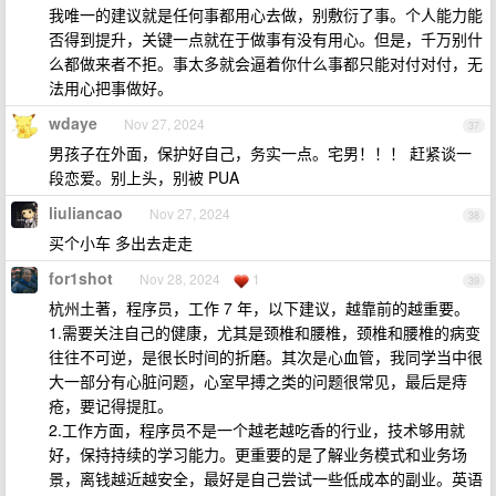
我唯一的建议就是任何事都用心去做，别敷衍了事。个人能力能
否得到提升，关键一点就在于做事有没有用心。但是，千万别什
么都做来者不拒。事太多就会逼着你什么事都只能对付对付，无
法用心把事做好。
wdaye
Nov 27, 2024
37
男孩子在外面，保护好自己，务实一点。宅男！！！ 赶紧谈一
段恋爱。别上头，别被 PUA
liuliancao
Nov 27, 2024
38
买个小车 多出去走走
for1shot
Nov 28, 2024
1
39
杭州土著，程序员，工作 7 年，以下建议，越靠前的越重要。
1.需要关注自己的健康，尤其是颈椎和腰椎，颈椎和腰椎的病变
往往不可逆，是很长时间的折磨。其次是心血管，我同学当中很
大一部分有心脏问题，心室早搏之类的问题很常见，最后是痔
疮，要记得提肛。
2.工作方面，程序员不是一个越老越吃香的行业，技术够用就
好，保持持续的学习能力。更重要的是了解业务模式和业务场
景，离钱越近越安全，最好是自己尝试一些低成本的副业。英语