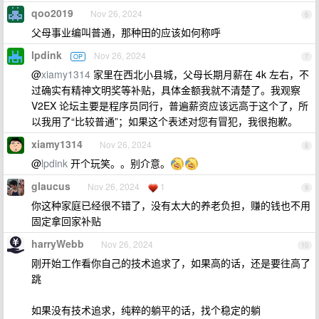
qoo2019
Nov 26, 2024
6
父母事业编叫普通，那种田的应该如何称呼
lpdink
Nov 26, 2024
OP
7
@
xiamy1314
家里在西北小县城，父母长期月薪在 4k 左右，不
过确实有精神文明奖等补贴，具体金额我就不清楚了。我观察
V2EX 论坛主要是程序员同行，普遍薪资应该远高于这个了，所
以我用了“比较普通”；如果这个表述对您有冒犯，我很抱歉。
xiamy1314
Nov 26, 2024
8
@
lpdink
开个玩笑。。别介意。
glaucus
Nov 26, 2024
1
9
你这种家庭已经很不错了，没有太大的养老负担，赚的钱也不用
固定拿回家补贴
harryWebb
Nov 26, 2024
10
刚开始工作看你自己的技术追求了，如果高的话，还是要往高了
跳
如果没有技术追求，纯粹的躺平的话，找个稳定的躺