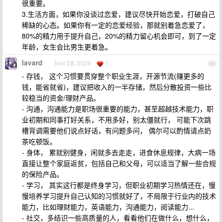
很重要。
3.生活方面，如果你没谈过恋爱，建议尽快开始恋爱，打破自己
稀缺的心态。如果你有一定的恋爱经验，那就别着急恋爱了，
80%的精力用于提升自己，20%的精力留心机会即可，到了一定
年龄，女生会比男生更着急。
lavard
Nov 28, 2024
1
40
- 存钱， 这个习惯要贯穿整个职业生涯，开源节流(赚更多的
钱，能省就省)，建议把收入的一半存储，然后分散投资一些比
较稳当的资金/理财产品。
- 沟通，沟通能力是职场很重要的能力，甚至超越技术能力，职
业初期和同事打好关系，不用多好，别太僵就行， 可能下次跳
槽背调需要他们说点好话，有问题多问， 偶尔可以酌情请点奶
茶吃顿饭。
- 身体， 累就别健身，闲就多去走走，进食休息规律，大病一场
直接让整个家庭返贫，包括自己和父母，可以适当了解一些合规
的保险产品。
- 学习， 其实这行都是终身学习，但职业初期学习热情还在，慢
慢培养学习提升自己认知的习惯就好了，不局限于行业内的技术
能力，比如理财能力，英语能力，沟通能力，阅读能力...
- 社交，多结识一些高质量的人，看看他们在做什么，想什么，