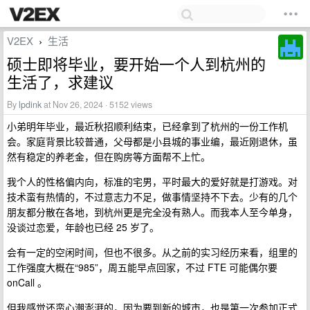
V2EX
生活
›
硕士即将毕业，要开始一个人到杭州的
生活了，求建议
By
lpdink
at Nov 26, 2024 · 5152 views
小弟明年毕业，最近秋招顺利结束，已经拿到了杭州的一份工作机
会。家庭背景比较普通，父母都是小县城的事业编，最近刚退休，虽
然有稳定的养老金，但在购房等方面帮不上忙。
我个人的性格偏内向，标准的宅男，平时最大的爱好就是打游戏。对
技术蛮有热情的，不过意志力不足，做事情坚持不下去。少有的几个
朋友都分散在各地，到杭州更是完全没有熟人。而我本人至今单身，
没谈过恋爱，年龄也已经 25 岁了。
会有一定的空闲时间，但也不很多。从之前的实习经历来看，组里的
工作强度大概在“985”，周五能早点回家，不过 FTE 可能偶尔要
onCall 。
但我感觉还蛮心潮澎湃的，因为要到新的城市，也是第一次参加正式