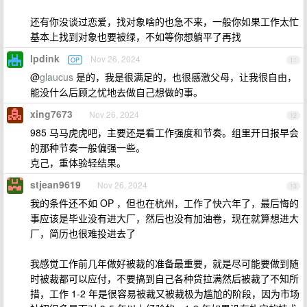
还有你没谈过恋爱，找对象啥的也急不来，一般你如果工作太忙
基本上找到对象也要被绿，不如等你想躺平了再找
lpdink
Nov 26, 2024
OP
11
@
glaucus
是的，我是很满足的，也很感激父母，让我很自由，
能没什么后顾之忧地去做自己想做的事。
xing7673
Nov 26, 2024
12
985 马马虎虎吧，主要还是看工作强度和节奏。组里开日报早会
的那种节奏一般偏强一些。
克己，重体验轻结果。
stjean9619
Nov 26, 2024
13
我的条件还不如 OP ，但也在杭州，工作了快六年了，最后悔的
事应该是毕业没有进大厂，然后也没有加油卷，现在就算想进大
厂，简历也很难投进去了
我感觉工作前几年做好被裁的准备最重要，就是尽可能要做到随
时被裁都可以应付，不要搞到自己各种贷拉满然后被裁了不知所
措，工作 1-2 年是很容易被裁又被裁极为尴尬的阶段，因为市场