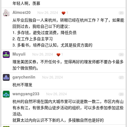
年轻人啊，羡慕
Almost20
Nov 26, 2024
1
25
从毕业后独自一人来杭州，转眼已经在杭州工作 7 年了，如果能
回到过去，我给自己以下的建议：
1. 多存钱，避免过度消费，降低负债
2. 在工作上多自主学习
3. 多看书，培养自己认知，尤其是投资方面的
Muyuli
Nov 26, 2024
1
26
理发美团买券，不开任何卡，觉得再好的理发师都不要办卡最多
加个微信预约。
garychenlin
Nov 26, 2024
27
杭州不理发
wangyang233
Nov 26, 2024
28
杭州的自然环境在国内大城市里可以说是数一数二，市区内有山
有水有江，有很多爬山徒步活动的组织，可以多去参加参加这些
活动。
就算太过内向认识不下新的人，多接触自然也是好的