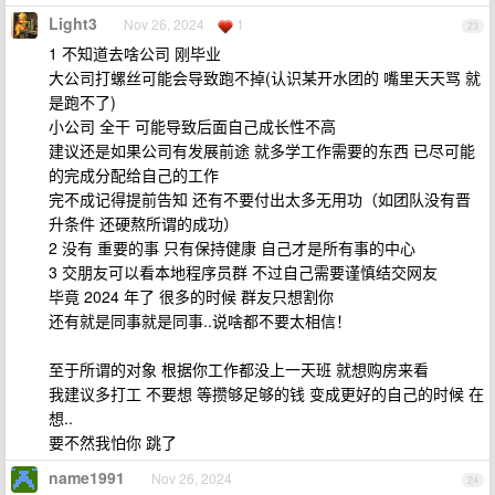
Light3
Nov 26, 2024
1
23
1 不知道去啥公司 刚毕业
大公司打螺丝可能会导致跑不掉(认识某开水团的 嘴里天天骂 就
是跑不了)
小公司 全干 可能导致后面自己成长性不高
建议还是如果公司有发展前途 就多学工作需要的东西 已尽可能
的完成分配给自己的工作
完不成记得提前告知 还有不要付出太多无用功（如团队没有晋
升条件 还硬熬所谓的成功）
2 没有 重要的事 只有保持健康 自己才是所有事的中心
3 交朋友可以看本地程序员群 不过自己需要谨慎结交网友
毕竟 2024 年了 很多的时候 群友只想割你
还有就是同事就是同事..说啥都不要太相信！
至于所谓的对象 根据你工作都没上一天班 就想购房来看
我建议多打工 不要想 等攒够足够的钱 变成更好的自己的时候 在
想..
要不然我怕你 跳了
name1991
Nov 26, 2024
24