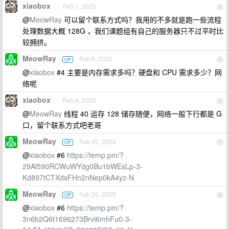
xiaobox
Feb 1, 2025
4
@
MeowRay
可以留个联系方式吗？我用的不多就是跑一些流程
处理数据大概 128G ，我们课题组有自己的服务器只不过平时比
较拥挤。
MeowRay
Feb 6, 2025
OP
5
@
xiaobox
#4 主要是内存需求多吗？硬盘和 CPU 需求多少？网
络呢
xiaobox
Feb 6, 2025
6
@
MeowRay
线程 40 运存 128 储存随便，网络一般下行都是 G
口，留个联系方式吧老哥
MeowRay
Feb 20, 2025
OP
7
@
xiaobox
#6
https://temp.pm/?
29Al590RCWuWYdg0Bu1bWEsLp-3-
Kd897tCTXdsFHn2nNep0kA4yz-N
MeowRay
Feb 20, 2025
OP
8
@
xiaobox
#6
https://temp.pm/?
3n6b2Q6t1696273Brvi6mhFu0-3-