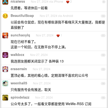
nicaiwss
Nov 27, 2024 via iPhone
2
9
先攒着，等退休后一起看
BeautifulSoap
Nov 27, 2024 via Android
10
以前会有仓鼠症，现在有哪些源我不看嗨天天大量推送，我都是
直接删了
sunchaoylq
Nov 27, 2024
1
11
现在已经不看了。
这是一个轮回，在无数平台不停上演。
walkbox
Nov 27, 2024
12
我连朋友圈都关闭显示了 各种装 13
eraserrain
Nov 27, 2024
13
置顶必看，其他的看心情，定期清理不喜欢的公众号
weenhall5
Nov 27, 2024
14
只有服务号会有推送，取关
spirodelazz
Nov 27, 2024
15
公众号太多了，一般看文章都是使用 WeWe-RSS 订阅