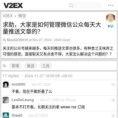
V2EX
微信
›
求助，大家是如何管理微信公众每天大
0
量推送文章的？
By
MuscleOf2016
at Nov 27, 2024 · 2846 views
关注的公众号越来越多，每天的推送文章也很多，有种食之无味弃之
可惜的感觉，直接取关又有点舍不得，大家怎么解决这个问题的？？
管理
推送
工具
17 replies
•
2024-11-27 18:00:08 +08:00
root000
Nov 27, 2024
1
不看，现在不都折叠了么
LeslieLeung
Nov 27, 2024 via iPhone
2
基本不打开看，长期关注的拿 wewe-rss 订阅
Vraw5
Nov 27, 2024
3