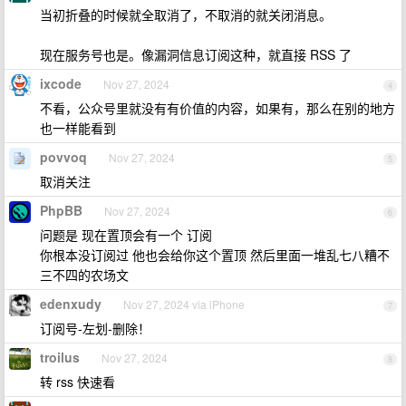
当初折叠的时候就全取消了，不取消的就关闭消息。
现在服务号也是。像漏洞信息订阅这种，就直接 RSS 了
ixcode
Nov 27, 2024
4
不看，公众号里就没有有价值的内容，如果有，那么在别的地方
也一样能看到
povvoq
Nov 27, 2024
5
取消关注
PhpBB
Nov 27, 2024
6
问题是 现在置顶会有一个 订阅
你根本没订阅过 他也会给你这个置顶 然后里面一堆乱七八糟不
三不四的农场文
edenxudy
Nov 27, 2024 via iPhone
7
订阅号-左划-删除！
troilus
Nov 27, 2024
8
转 rss 快速看