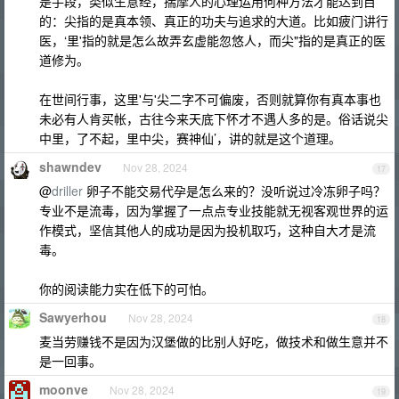
是手段，类似生意经，揣摩人的心理运用何种方法才能达到目
的：尖指的是真本领、真正的功夫与追求的大道。比如疲门讲行
医，‘里'指的就是怎么故弄玄虚能忽悠人，而尖"指的是真正的医
道修为。
在世间行事，这里'与'尖二字不可偏废，否则就算你有真本事也
未必有人肯买帐，古往今来天底下怀才不遇人多的是。俗话说尖
中里，了不起，里中尖，赛神仙’，讲的就是这个道理。
shawndev
Nov 28, 2024
17
@
driller
卵子不能交易代孕是怎么来的？没听说过冷冻卵子吗？
专业不是流毒，因为掌握了一点点专业技能就无视客观世界的运
作模式，坚信其他人的成功是因为投机取巧，这种自大才是流
毒。
你的阅读能力实在低下的可怕。
Sawyerhou
Nov 28, 2024
18
麦当劳赚钱不是因为汉堡做的比别人好吃，做技术和做生意并不
是一回事。
moonve
Nov 28, 2024
19