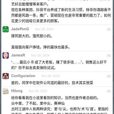
艺好总能慢慢等来客户。
现在各种美团、抖音平台养成了新的生活习惯，除非你酒超香不
然都是死路一条，推广、营销现在也是非常重要的能力了，如何
花更少的钱吸引来更多的顾客。
JadePenG
Nov 28, 2024
13
撑死胆大的，饿死胆小的。
直接面向客户挣钱，挣的最快也最多。
JamesR
Nov 28, 2024
14
“... ...最后小 B 成了大老板，赚了很多钱... ...”，销售这么好干
的？你不如去卖卖保险试试。
Configuration
Nov 28, 2024
15
是的，同学中在软件公司混的最好的，技术其实很菜
Hilong
Nov 28, 2024
16
给你看看我在小说里看到的知识，当然也是作者总结的。
尖中里，了不起，里中尖，赛神仙
古时江湖中人有两种讲究：里'与'尖，也称为'术'与’道’。里指的