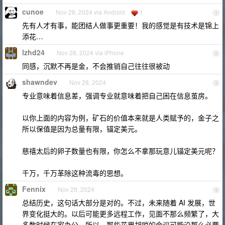
cunoe
Nov 28, 2024 via Android
1
1
先有人才有事，能团结人做事更重要！我的感觉是有技术是锦上
添花…
lzhd24
Nov 28, 2024 via iPhone
2
同感，沉默不再是金，不会推销自己往往很被动
shawndev
Nov 28, 2024
3
专业意味着信息差，强调专业就意味着把自己困在信息茧房。
以你上面的内容为例，矿石的价值本来就是人类赋予的，金子之
所以保值是因为总量有限，锚定美元。
慈禧太后的卵子数量也有限，你怎么不拿那玩意儿锚定美元呢？
千万，千万革除这种流毒的思想。
Fennix
Nov 28, 2024
4
总结历史，这句话大部分是对的。不过，未来随着 AI 发展，世
界变化挺大的。以后可能更多远程工作，见面不那么频繁了，大
多数时候在家办公。所以，那些花里胡哨的会议可能没那么必要