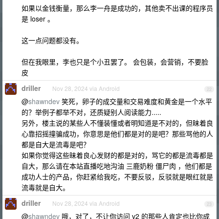
如果以金钱衡量，那么李一舟是成功的，其他卖不出课的程序员
是 loser 。
这一点问题都没有。
但在我眼里，李也只是个小丑罢了。 会包装，会营销，不要脸
皮
driller
Nov 28, 2024 via Android
22
@
shawndev
笑死，卵子的成交量和交易难度和黄金是一个水平
的？举例子都举不对，还质疑别人阅读能力.....
另外，楼主说的某些人不懂装懂或者明知道是不对的，但昧着良
心靠招摇撞骗成功，你意思是他们都是对的是吧？那些骂他的人
都是自大是流毒是吧？
如果你觉得这些昧着良心发财的都是对的，骂它的都是流毒都是
自大，那么请在本站直播吃地沟油 三鹿奶粉 僵尸肉 ，他们都是
成功人士的产品，你赶紧给我吃，不要反驳，反驳就是眼红就是
流毒就是自大。
driller
Nov 28, 2024 via Android
23
@
shawndev
哦，对了，不让你访问 v2 的那些人肯定也比你成