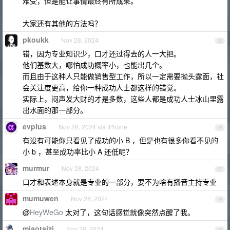
难受，但是能让事情最终有所成果。
大家还有其他的方法吗？
pkoukk
Nov 28, 2024
25
错，因为专业知识少，口才还过得去的人一大把。
他们基数大，哪怕成功概率小，也能出几个。
而且由于这种人只能做销售型工作，所以一定需要抛头露面，社
会关注度更高，给你一种成功人士都这样的错觉。
实际上，闷声发大财的才是多数，这些人都是成功人士冰山里露
出水面的那一部分。
evplus
Nov 28, 2024 via iPhone
26
有没有可能你只看见了成功的小 B ，但是也有很多你看不见的
小 b ，甚至成功率比小 A 还低呢？
murmur
Nov 28, 2024
27
口才和表述本身就是专业的一部分，要不为啥有播音主持专业
mumuwen
Nov 28, 2024
28
@
HeyWeGo
太对了，这句话感觉就像突然点醒了我。
miaotaizi
Nov 28, 2024
29