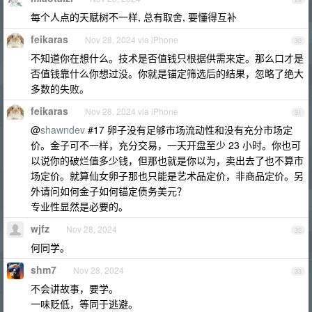
每个人点的天赋树不一样, 总有取舍, 要懂得互补
feikaras
Nov 28, 2024 via iPhone
30
不知道你在想什么。技术是否值钱只根据供需来定。那么口才是
否值钱靠什么你想过没。你就是锚定筛选后的结果，忽略了绝大
多数的失败。
feikaras
Nov 28, 2024 via iPhone
31
@
shawndev
#17 卵子没有足够市场流动性和没有充分市场定
价。金子可不一样，充分交易，一天开盘至少 23 小时。你也可
以说你的破烂值多少钱，但那也就是你以为，卖出去了也不算市
场定价。就算仙女卵子那也只能是艺术品定价，非商品定价。另
外请问如何金子如何锚定债务美元？
专业性显然是必要的。
wjfz
Nov 28, 2024
32
何同学。
shm7
Nov 28, 2024
33
不会讲故事，要学。
一味贬低，等同于逃避。