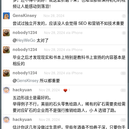
频让人能感动到落泪！
GensKinsey
Nov 28, 2024
7
尝试过独立开发的，应该没人会觉得 SEO 和营销不如技术重要
nobody1234
Nov 28, 2024 via iPhone
8
@
HeyWeGo
太对了
nobody1234
Nov 28, 2024 via iPhone
9
毕业之后才发现现实和书本上特别是教科书上宣扬的内容基本是
相反的
nobody1234
Nov 28, 2024 via iPhone
10
@
GensKinsey
所以都重要
hackyuan
Nov 28, 2024
1
11
五边形战士是最好的。
举得例子不行，美丽的石头零售给路人，稀有的矿石需要卖给需
要对应矿石的企业而不是强行推销给路人，小 A 选错了路。
hackyuan
Nov 28, 2024
12
估计你这几年没做过生意吧，早些年酒香不怕巷子深，只要你手