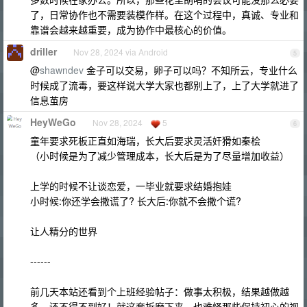
了，日常协作也不需要装模作样。在这个过程中，真诚、专业和
靠谱会越来越重要，成为协作中最核心的价值。
driller
Nov 28, 2024 via Android
5
@
shawndev
金子可以交易，卵子可以吗？不知所云，专业什么
时候成了流毒，要这样说大学大家也都别上了，上了大学就进了
信息茧房
HeyWeGo
Nov 28, 2024
5
6
童年要求死板正直如海瑞，长大后要求灵活奸猾如秦桧
（小时候是为了减少管理成本，长大后是为了尽量增加收益）
上学的时候不让谈恋爱，一毕业就要求结婚抱娃
小时候:你还学会撒谎了? 长大后:你就不会撒个谎?
让人精分的世界
------
前几天本站还看到个上班经验帖子：做事太积极，结果越做越
多，还不得不到好！就这套折磨下来，也难怪那些保持初心的视