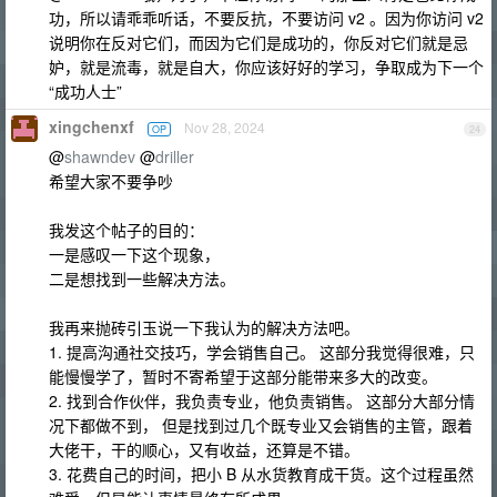
功，所以请乖乖听话，不要反抗，不要访问 v2 。因为你访问 v2
说明你在反对它们，而因为它们是成功的，你反对它们就是忌
妒，就是流毒，就是自大，你应该好好的学习，争取成为下一个
“成功人士”
xingchenxf
Nov 28, 2024
OP
24
@
shawndev
@
driller
希望大家不要争吵
我发这个帖子的目的：
一是感叹一下这个现象，
二是想找到一些解决方法。
我再来抛砖引玉说一下我认为的解决方法吧。
1. 提高沟通社交技巧，学会销售自己。 这部分我觉得很难，只
能慢慢学了，暂时不寄希望于这部分能带来多大的改变。
2. 找到合作伙伴，我负责专业，他负责销售。 这部分大部分情
况下都做不到， 但是找到过几个既专业又会销售的主管，跟着
大佬干，干的顺心，又有收益，还算是不错。
3. 花费自己的时间，把小 B 从水货教育成干货。这个过程虽然