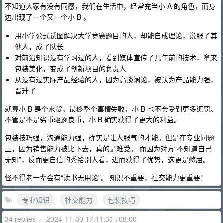
不知道大家有没有同感，我们在生活中，经常充当小 A 的角色，而身
边出现了一个又一个小 B 。
用小学公式试图解决大学竞赛题目的人，却能自成理论，说服了其
他人，成了队长
对前沿知识没有学习过的人，看到媒体宣传了几年前的技术，拿来
包装美化，变成了创新项目的负责人
从没有过实际产品经验的人，因为高谈阔论，被认为产品能力强，
晋升了
就算小 B 是个水货，最终整个事情失败，小 B 也不会受到更多惩罚。
不管是不是劣币驱逐良币，小 B 确实获得了更大的利益。
包装技巧强，沟通能力强，确实是让人服气的才能。但是在专业问题
上，因为销售能力被比下去，真的是难受。 而因为对方“不知道自己
无知”，反而更自信的秀给别人看，进而获得了优势，这更是憋屈。
怪不得老一辈会有“读书无用论”。 知识不重要，社交能力更重要！
专业知识
社交能力
包装技巧
34 replies
•
2024-11-30 17:11:30 +08:00