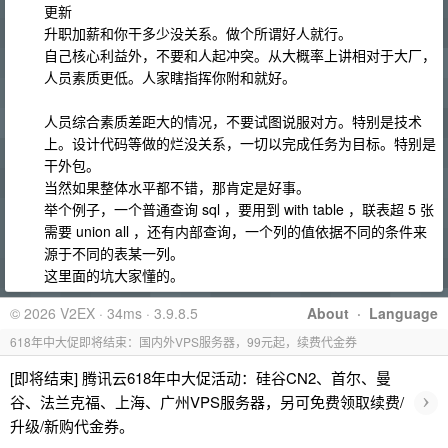
更新
升职加薪和你干多少没关系。做个所谓好人就行。
自己核心利益外，不要和人起冲突。从大概率上讲相对于大厂，
人员素质更低。人家瞎指挥你附和就好。
人员综合素质差距大的情况，不要试图说服对方。特别是技术
上。设计代码等做的烂没关系，一切以完成任务为目标。特别是
干外包。
当然如果整体水平都不错，那肯定是好事。
举个例子，一个普通查询 sql ，要用到 with table ，联表超 5 张
需要 union all ，还有内部查询，一个列的值依据不同的条件来
源于不同的表某一列。
这里面的坑大家懂的。
© 2026 V2EX · 34ms · 3.9.8.5
About
·
Language
618年中大促即将结束：国内外VPS服务器，99元起，续费代金券
[即将结束] 腾讯云618年中大促活动：硅谷CN2、首尔、曼
›
谷、法兰克福、上海、广州VPS服务器，另可免费领取续费/
升级/新购代金券。