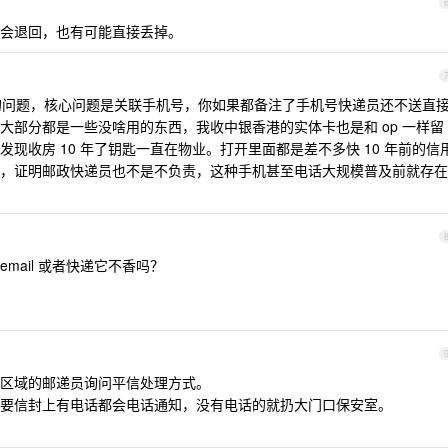
会退回，也有可能直接丢掉。
区的问题，核心问题是关联手机号，你如果都备注了手机号快递员还不送直
大部分都是一些没啥用的东西，我收中银香港的实体卡也是和 op 一样留
现收房 10 年了钥匙一直在物业。打开里面都是差不多快 10 年前的信
，证明邮政快递员也不是不负责，这种手机甚至电话大规模普及前就存在
mail 或者快递它不香吗？
区域的邮递员询问平信处理方式。
要信封上有电话都会电话通知，没有电话的就扔大门口保安室。