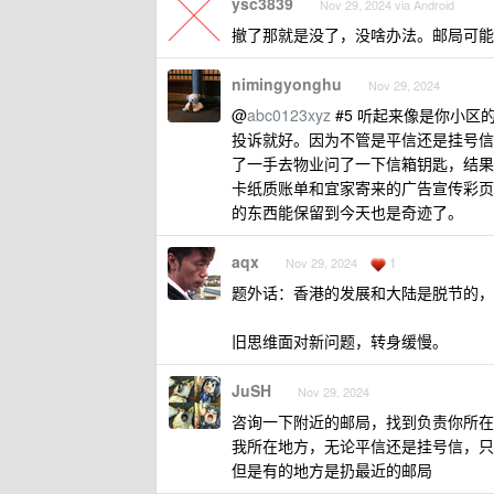
ysc3839
Nov 29, 2024 via Android
撤了那就是没了，没啥办法。邮局可能
nimingyonghu
Nov 29, 2024
@
abc0123xyz
#5 听起来像是你小
投诉就好。因为不管是平信还是挂号信
了一手去物业问了一下信箱钥匙，结果发
卡纸质账单和宜家寄来的广告宣传彩页
的东西能保留到今天也是奇迹了。
aqx
1
Nov 29, 2024
题外话：香港的发展和大陆是脱节的，e
旧思维面对新问题，转身缓慢。
JuSH
Nov 29, 2024
咨询一下附近的邮局，找到负责你所在
我所在地方，无论平信还是挂号信，只
但是有的地方是扔最近的邮局