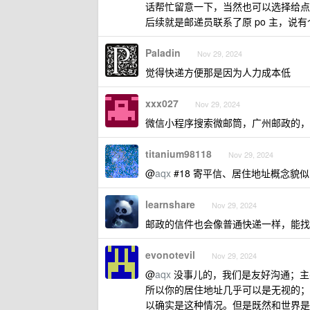
话帮忙留意一下，当然也可以选择给点
后续就是邮递员联系了原 po 主，
Paladin
Nov 29, 2024
觉得快递方便那是因为人力成本低
xxx027
Nov 29, 2024
微信小程序搜索微邮筒，广州邮政的，
titanium98118
Nov 29, 2024
@
aqx
#18 寄平信、居住地址概念貌
learnshare
Nov 29, 2024
邮政的信件也会像普通快递一样，能找
evonotevil
Nov 29, 2024
@
aqx
没事儿的，我们是友好沟通；主
所以你的居住地址几乎可以是无视的；
以确实是这种情况。但是既然和世界是