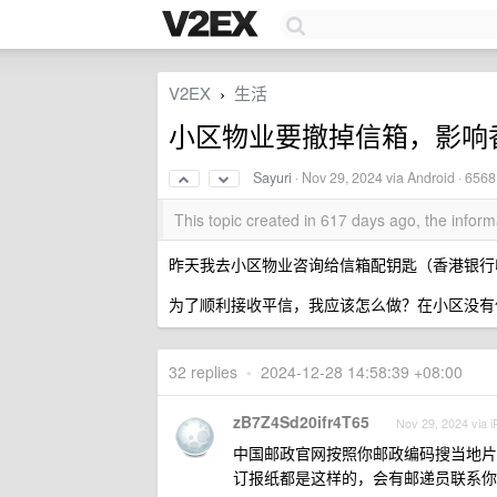
V2EX
生活
›
小区物业要撤掉信箱，影响
Sayuri
·
Nov 29, 2024
via Android · 6568
This topic created in 617 days ago, the info
昨天我去小区物业咨询给信箱配钥匙（香港银行
为了顺利接收平信，我应该怎么做？在小区没有
32 replies
•
2024-12-28 14:58:39 +08:00
zB7Z4Sd20ifr4T65
Nov 29, 2024 via 
中国邮政官网按照你邮政编码搜当地片
订报纸都是这样的，会有邮递员联系你