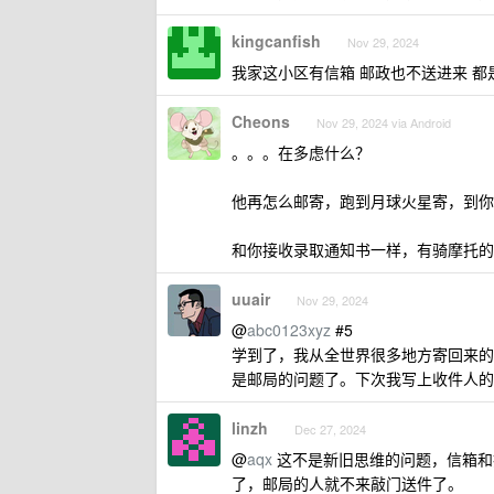
kingcanfish
Nov 29, 2024
我家这小区有信箱 邮政也不送进来 都
Cheons
Nov 29, 2024 via Android
。。。在多虑什么？
他再怎么邮寄，跑到月球火星寄，到你
和你接收录取通知书一样，有骑摩托的
uuair
Nov 29, 2024
@
abc0123xyz
#5
学到了，我从全世界很多地方寄回来的
是邮局的问题了。下次我写上收件人的
linzh
Dec 27, 2024
@
aqx
这不是新旧思维的问题，信箱和
了，邮局的人就不来敲门送件了。