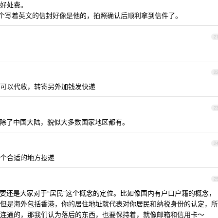
好处费。
说有个写着英文的信封好像是他的，拍照确认后顺利拿到信件了。
2
2
可以代收，转寄另外加钱发快递
2
似除了中国大陆，貌似大多数国家地区都有。
2
个合适的地方投递
2
要还是大家对于“居民”这个概念的定位。比如像国内有户口户籍的概念，
但是海外包括香港，你的居住地址就代表对你居民和纳税身份的认定，所
连通的，那我们认为落后的东西，也要保持着，就像邮箱和信用卡～