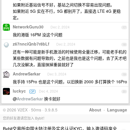
如果附近基站信号不好，基站之间切换不容易出现问题。
如果附近 5G 实在不行，5G 都别开了，直接选 LTE 4G 更稳
定。
NetworkGuru30
Dec 2, 2024
17
我的港版 16PM 没这个问题
z67nnciQnb7r8bLf
Dec 2, 2024
18
还有一种可能是新手机激活的时候使用全量迁移，可能老手机的
某些数据有问题导致的，之前也是我也是这个问题，去了天才吧
几次没解决，直接抹掉重装就好了
AndrewSarkar
Dec 3, 2024
19
我手持 15Pro 也是这个问题，以旧换新 2000 多打算换个 16Pro
luckyc
Dec 4, 2024
OP
20
@
AndrewSarkar
换卡就好
© 2026 V2EX · 50ms · 3.9.8.5
About
·
Language
您的好友邀请您加入 Bybit！
Bybit交易所中国大陆注册及实名认证KYC，输入邀请码享全