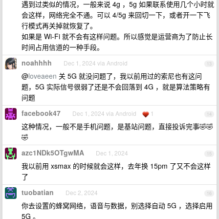
遇到过类似的情况，一般来说 4g ，5g 如果联系使用几个小时就
会这样，网络完全不通。可以 4/5g 来回切一下，或者开一下飞
行模式再关掉就恢复了。
如果是 Wi-Fi 就不会有这样问题。所以感觉是运营商为了防止长
时间占用信道的一种手段。
noahhhh
Dec 1, 2024 via Android
13
@
loveaeen
关 5G 就没问题了，我以前用过的索尼也有这问
题，5G 实际信号很弱了还是不会回落到 4G ，就是算法策略有
问题
facebook47
Dec 1, 2024 via Android
1
14
这种情况，一般不是手机问题，是基站问题，直接投诉完事🤣🤣
🤣
azc1NDk5OTgwMA
Dec 1, 2024
15
我以前用 xsmax 的时候就会这样，去年换 15pm 了又不会这样
了
tuobatian
Dec 2, 2024
16
你去设置的蜂窝网络，语音与数据，别选择自动 5G ，选择启用
5G 。