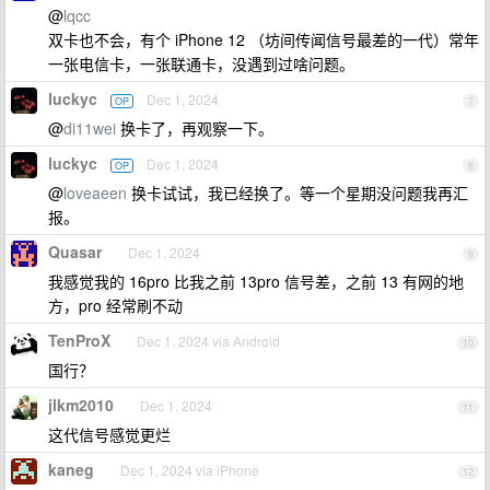
@
lqcc
双卡也不会，有个 iPhone 12 （坊间传闻信号最差的一代）常年
一张电信卡，一张联通卡，没遇到过啥问题。
luckyc
Dec 1, 2024
OP
7
@
di11wei
换卡了，再观察一下。
luckyc
Dec 1, 2024
OP
8
@
loveaeen
换卡试试，我已经换了。等一个星期没问题我再汇
报。
Quasar
Dec 1, 2024
9
我感觉我的 16pro 比我之前 13pro 信号差，之前 13 有网的地
方，pro 经常刷不动
TenProX
Dec 1, 2024 via Android
10
国行？
jlkm2010
Dec 1, 2024
11
这代信号感觉更烂
kaneg
Dec 1, 2024 via iPhone
12