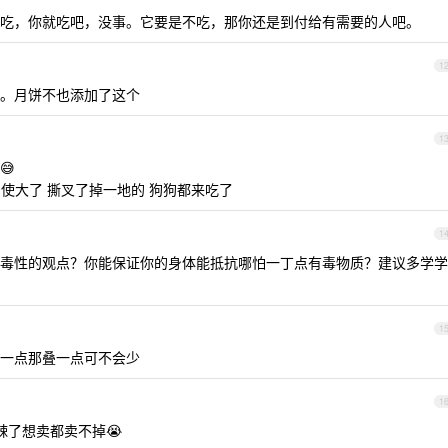
吃，你就吃吧，没事。它要是不吃，那你还是到付给有需要的人吧。
1
。月饼不也添加了这个
1
😅
使大了 撕叉了掉一地的 狗狗都来吃了
1
毒性的观点？你能保证你的身体能抵抗哪怕一丁点有毒物质？建议多学学
1
一点那叠一点可不会少
1
辣了想卖都卖不掉😭