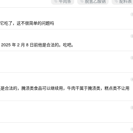
牛肉条
脱氢乙酸钠
配料表
它吃了，这不很简单的问题吗
25 年 2 月 8 日前他是合法的。吃吧。
之后他还是合法的，腌渍类食品可以继续用，牛肉干属于腌渍类，糕点类不让用