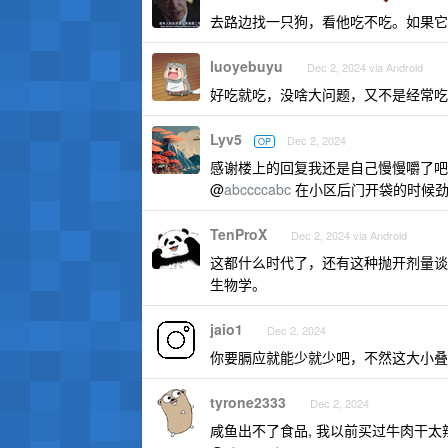
去路边找一只狗，看他吃不吃。如果它
luoyebuyu
Dec 2, 2024 via Android
好吃就吃，没啥大问题，又不是经常吃
Lyv5
Dec 2, 2024
OP
感谢楼上的回复我还是自己慢慢嚼了吧
@
abccccabc
在小区后门开袋的时候劲
TenProX
Dec 2, 2024 via Android
这都什么时代了，还有这种抛开剂量谈
生物学。
jaio1
Dec 2, 2024
你要膈应就能少就少吧，不然这大小叠
tyrone2333
Dec 2, 2024
咸鱼出不了食品, 我以前买过牛肉干太