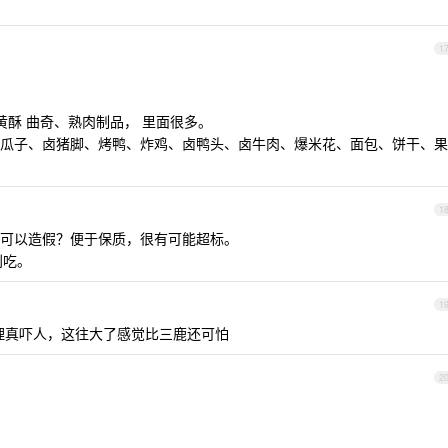
1
黄酥 曲奇、熟肉制品， 里面很多。
瓜子、卤猪脚、烤鸭、炸鸡、卤鸭头、卤牛肉、爆米花、面包、饼干、果
1
可以造假？便于保质，很有可能超标。
别吃。
1
理真吓人，这往大了感觉比三鹿还可怕
2