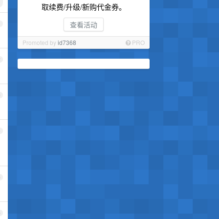
取续费/升级/新购代金券。
查看活动
1
Promoted by
id7368
PRO
2
3
4
5
6