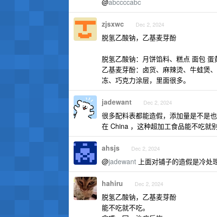
@
abccccabc
zjsxwc
Dec 2, 2024
脱氢乙酸钠，乙基麦芽酚
脱氢乙酸钠：月饼馅料、糕点 面包 蛋
乙基麦芽酚：卤货、麻辣烫、牛蛙煲、
冻、巧克力涂层，里面很多。
jadewant
Dec 2, 2024
很多配料表都能造假，添加量是不是也
在 China ，这种超加工食品能不吃就
ahsjs
Dec 2, 2024
@
jadewant
上面对铺子的造假是冷处
hahiru
Dec 2, 2024
脱氢乙酸钠，乙基麦芽酚
能不吃就不吃。