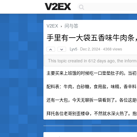
V2EX
问与答
›
手里有一大袋五香味牛肉条
Lyv5
·
Dec 2, 2024
· 4368 views
This topic created in 612 days ago, the info
主要买来上班饿的时候吃一口垫垫肚子的。当初
配料表：牛肉，白砂糖，食用盐，味精，香辛料
还有一大包，今天无聊拆一袋看到了。各位这是吃
拜托各位老哥别歪楼😅，不然就水深火热了。抱