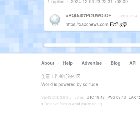
1 replies
•
2024-12-03 23:22:31 +08:00
uRQDd07Pt2UWOtOF
Dec 3, 2024
https://xabcnews.com
已经收录
About
·
Help
·
Advertise
·
Blog
·
API
创意工作者们的社区
World is powered by solitude
VERSION: 3.9.8.5 · 53ms ·
UTC 19:43
·
PVG 03:43
·
LAX 1
♥ Do have faith in what you're doing.