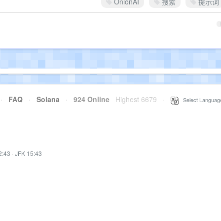
OnionAI
搜索
提示词
·
FAQ
·
Solana
·
924 Online
Highest 6679
·
Select Languag
2:43
·
JFK 15:43