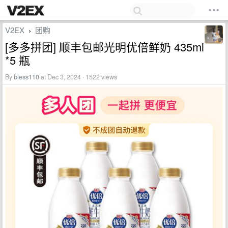
V2EX
团购
›
[多多拼团] 顺丰包邮光明优倍鲜奶 435ml
*5 瓶
By
bless110
at Dec 3, 2024 · 1522 views