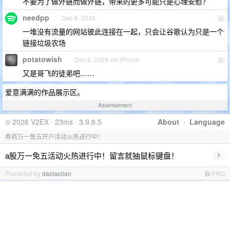
不要为了做外链而做外链，带来的更多可能只是心理安慰？
needpp
Dec 6, 2024
2
一堆没有流量的网站彼此连接在一起，只会让谷歌认为只是一个
链接垃圾农场
potatowish
Dec 6, 2024 via iPhone
3
又是哥飞的徒弟吧……
爱意满满的作品展示区。
Advertisement
© 2026 V2EX · 23ms · 3.9.8.5
About
·
Language
券商万一免五开户活动火热进行中！
›
a股万一免五活动火热进行中！留言就抽鼠标键盘！
Promoted by
daxiaolian
PRO