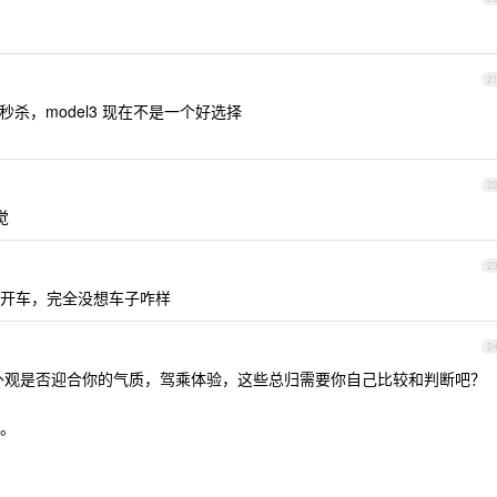
2
实用性秒杀，model3 现在不是一个好选择
2
觉
2
么开车，完全没想车子咋样
2
外观是否迎合你的气质，驾乘体验，这些总归需要你自己比较和判断吧？
。