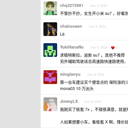
chq3272991
Dec 9, 2024
不管抄不抄，女生开小米 su7 ，好看
chairuosen
Dec 9, 2024
L6
YukiHanaNo
1
Dec 9, 2024
求稳特斯拉，追新 su7 。其他不推荐
另外辅助驾驶适合高速路快速路使用，
minglanyu
Dec 9, 2024
第一台车建议买个便宜点的 保险涨的
mona03 10 万出头
JimmyLX
Dec 9, 2024
我刚买了极氪 7x ，不错很满意，就
人如果想要小车，看极氪 X 啊，降价好