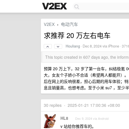
V2EX
电动汽车
›
求推荐 20 万左右电车
Houliang
·
Dec 8, 2024
via iPhone · 371
This topic created in 607 days ago, the info
预算 20 万上下，32 岁了第一台车，纠结极氪 007
大，女友个子娇小不合适（希望两人都能开）。 
后在网上的反响很差，担心后期的用车体验；特
息且销量高，也想考虑。至于小米 su7 ，至
30 replies
•
2025-01-21 17:00:36 +08:00
HL8
Dec 9, 2024 via Android
v 站给你推荐车的。