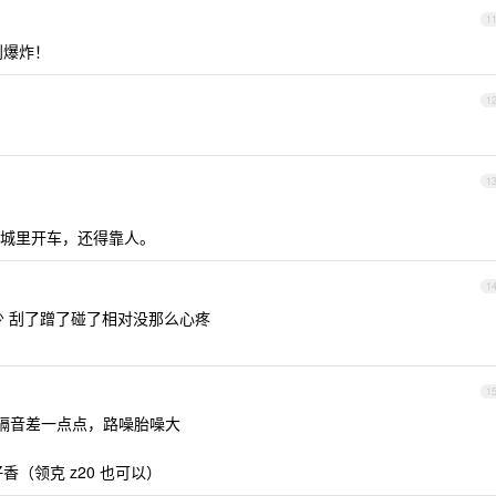
1
到爆炸！
1
1
城里开车，还得靠人。
1
少 刮了蹭了碰了相对没那么心疼
1
是隔音差一点点，路噪胎噪大
香（领克 z20 也可以）