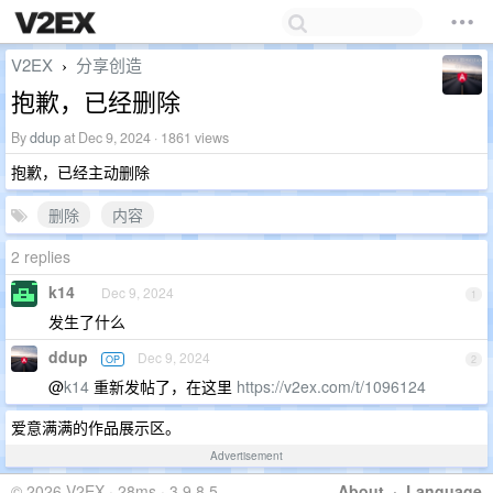
V2EX
分享创造
›
抱歉，已经删除
By
ddup
at Dec 9, 2024 · 1861 views
抱歉，已经主动删除
删除
内容
2 replies
k14
Dec 9, 2024
1
发生了什么
ddup
Dec 9, 2024
OP
2
@
k14
重新发帖了，在这里
https://v2ex.com/t/1096124
爱意满满的作品展示区。
Advertisement
© 2026 V2EX · 28ms · 3.9.8.5
About
·
Language