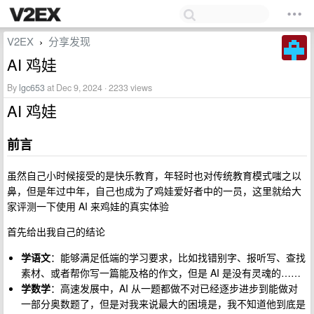
V2EX
分享发现
›
AI 鸡娃
By
lgc653
at Dec 9, 2024 · 2233 views
AI 鸡娃
前言
虽然自己小时候接受的是快乐教育，年轻时也对传统教育模式嗤之以
鼻，但是年过中年，自己也成为了鸡娃爱好者中的一员，这里就给大
家评测一下使用 AI 来鸡娃的真实体验
首先给出我自己的结论
学语文
：能够满足低端的学习要求，比如找错别字、报听写、查找
素材、或者帮你写一篇能及格的作文，但是 AI 是没有灵魂的……
学数学
：高速发展中，AI 从一题都做不对已经逐步进步到能做对
一部分奥数题了，但是对我来说最大的困境是，我不知道他到底是