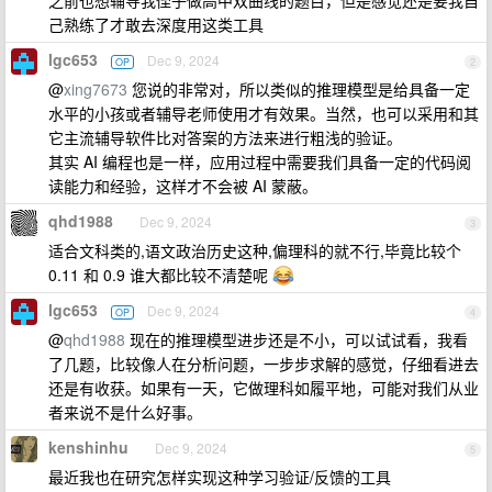
之前也想辅导我侄子做高中双曲线的题目，但是感觉还是要我自
己熟练了才敢去深度用这类工具
lgc653
Dec 9, 2024
OP
2
@
xing7673
您说的非常对，所以类似的推理模型是给具备一定
水平的小孩或者辅导老师使用才有效果。当然，也可以采用和其
它主流辅导软件比对答案的方法来进行粗浅的验证。
其实 AI 编程也是一样，应用过程中需要我们具备一定的代码阅
读能力和经验，这样才不会被 AI 蒙蔽。
qhd1988
Dec 9, 2024
3
适合文科类的,语文政治历史这种,偏理科的就不行,毕竟比较个
0.11 和 0.9 谁大都比较不清楚呢
lgc653
Dec 9, 2024
OP
4
@
qhd1988
现在的推理模型进步还是不小，可以试试看，我看
了几题，比较像人在分析问题，一步步求解的感觉，仔细看进去
还是有收获。如果有一天，它做理科如履平地，可能对我们从业
者来说不是什么好事。
kenshinhu
Dec 9, 2024
5
最近我也在研究怎样实现这种学习验证/反馈的工具