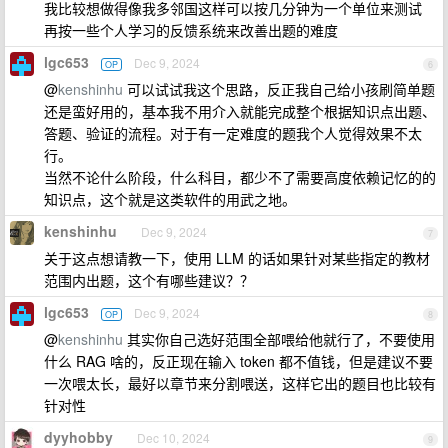
我比较想做得像我多邻国这样可以按几分钟为一个单位来测试
再按一些个人学习的反馈系统来改善出题的难度
lgc653
Dec 9, 2024
OP
6
@
kenshinhu
可以试试我这个思路，反正我自己给小孩刷简单题
还是蛮好用的，基本我不用介入就能完成整个根据知识点出题、
答题、验证的流程。对于有一定难度的题我个人觉得效果不太
行。
当然不论什么阶段，什么科目，都少不了需要高度依赖记忆的的
知识点，这个就是这类软件的用武之地。
kenshinhu
Dec 9, 2024
7
关于这点想请教一下，使用 LLM 的话如果针对某些指定的教材
范围内出题，这个有哪些建议？？
lgc653
Dec 9, 2024
OP
8
@
kenshinhu
其实你自己选好范围全部喂给他就行了，不要使用
什么 RAG 啥的，反正现在输入 token 都不值钱，但是建议不要
一次喂太长，最好以章节来分割喂送，这样它出的题目也比较有
针对性
dyyhobby
Dec 10, 2024
9