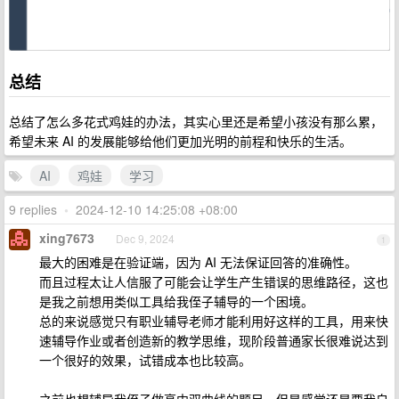
总结
总结了怎么多花式鸡娃的办法，其实心里还是希望小孩没有那么累，
希望未来 AI 的发展能够给他们更加光明的前程和快乐的生活。
AI
鸡娃
学习
9 replies
•
2024-12-10 14:25:08 +08:00
xing7673
Dec 9, 2024
1
最大的困难是在验证端，因为 AI 无法保证回答的准确性。
而且过程太让人信服了可能会让学生产生错误的思维路径，这也
是我之前想用类似工具给我侄子辅导的一个困境。
总的来说感觉只有职业辅导老师才能利用好这样的工具，用来快
速辅导作业或者创造新的教学思维，现阶段普通家长很难说达到
一个很好的效果，试错成本也比较高。