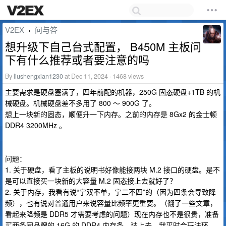
V2EX
问与答
›
想升级下自己台式配置， B450M 主板问
下有什么推荐或者要注意的吗
By
liushengxian1230
at Dec 11, 2024 · 1468 views
主要需求是硬盘塞满了，四年前配的机器，250G 固态硬盘+1TB 的机
械硬盘。机械硬盘差不多用了 800 ～ 900G 了。
想上一块新的固态，顺便升一下内存。之前的内存是 8Gx2 的金士顿
DDR4 3200MHz 。
问题：
1. 关于硬盘，看了主板的说明书好像能接两块 M.2 接口的硬盘。是不
是可以直接买一块新的大容量 M.2 固态接上去就好了？
2. 关于内存，我看有说“宁双不单，宁二不四”的（因为四条会导致降
频），也有说对普通用户来说容量比频率更重要。（翻了一些文章，
看起来降频是 DDR5 才需要考虑的问题）现在内存也不是很贵，准备
买两条同品牌的 16G 的 DDR4 内存条，装上去，我平时会玩法环、