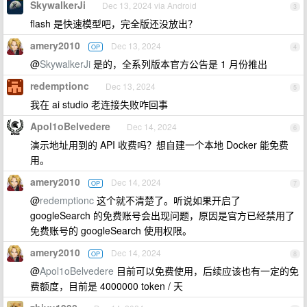
SkywalkerJi
Dec 13, 2024 via Android
3
flash 是快速模型吧，完全版还没放出？
amery2010
Dec 13, 2024
OP
4
@
SkywalkerJi
是的，全系列版本官方公告是 1 月份推出
redemptionc
Dec 13, 2024
5
我在 ai studio 老连接失败咋回事
Apol1oBelvedere
Dec 14, 2024
6
演示地址用到的 API 收费吗？想自建一个本地 Docker 能免费
用。
amery2010
Dec 14, 2024
OP
7
@
redemptionc
这个就不清楚了。听说如果开启了
googleSearch 的免费账号会出现问题，原因是官方已经禁用了
免费账号的 googleSearch 使用权限。
amery2010
Dec 14, 2024
OP
8
@
Apol1oBelvedere
目前可以免费使用，后续应该也有一定的免
费额度，目前是 4000000 token / 天