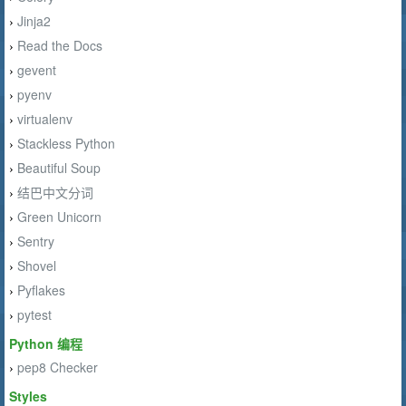
Jinja2
›
Read the Docs
›
gevent
›
pyenv
›
virtualenv
›
Stackless Python
›
Beautiful Soup
›
结巴中文分词
›
Green Unicorn
›
Sentry
›
Shovel
›
Pyflakes
›
pytest
›
Python 编程
pep8 Checker
›
Styles