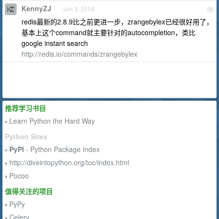
KennyZJ
Jun 3, 2014
2
redis最新的2.8.9比之前更进一步，zrangebylex已经很好用了，
基本上这个command就主要针对的autocompletion，类比
google instant search
http://redis.io/commands/zrangebylex
推荐学习书目
Learn Python the Hard Way
›
Python Sites
PyPI
- Python Package Index
›
http://diveintopython.org/toc/index.html
›
Pocoo
›
值得关注的项目
PyPy
›
Celery
›