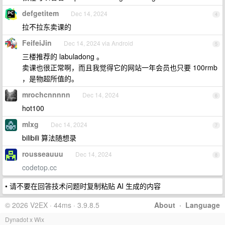
defgetitem
Dec 14, 2024
4
拉不拉东卖课的
FeifeiJin
Dec 14, 2024 via Android
5
三楼推荐的 labuladong 。
卖课也很正常啊，而且我觉得它的网站一年会员也只要 100rmb
，是物超所值的。
mrochcnnnnn
Dec 14, 2024
6
hot100
mlxg
Dec 14, 2024
7
bilibili 算法随想录
rousseauuu
Dec 14, 2024
8
codetop.cc
• 请不要在回答技术问题时复制粘贴 AI 生成的内容
© 2026 V2EX · 44ms · 3.9.8.5
About
·
Language
Dynadot x Wix