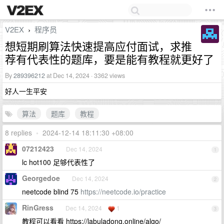
V2EX
程序员
›
想短期刷算法快速提高应付面试，求推
荐有代表性的题库，要是能有教程就更好了
By
289396212
at Dec 14, 2024 · 3362 views
好人一生平安
算法
题库
教程
8 replies
•
2024-12-14 18:11:30 +08:00
07212423
Dec 14, 2024
1
lc hot100 足够代表性了
Georgedoe
Dec 14, 2024
2
neetcode blind 75
https://neetcode.io/practice
RinGress
Dec 14, 2024
1
3
教程可以看看 https://labuladong.online/algo/