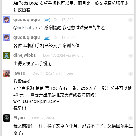
AirPods pro2 安卓手机也可以用，而且比一般安卓耳机强不少，
建议留着
qiuqiuqiuqiu
Dec 17, 2024
OP
2
@
nokisubye
#1 感谢提醒 我也想试试安卓的生态
qiuqiuqiuqiu
Dec 17, 2024
OP
3
各位 耳机和手机已经卖了 谢谢各位
dinejwibks
Dec 17, 2024 via iPhone
4
出得太快了…手慢无
lawse
Dec 17, 2024 via iPhone
5
抱歉借楼
7 个点求购 弟弟 票 153 左右 1 张，255 左右一张！总共可以给
40 元 ！ 需要开出来是北京天津或者海南的！
wx：U3RhclNjcmliZSA=
祝早出
Eiyan
Dec 17, 2024
6
我之前跟你一样，换了安卓 3 个月，忍受不了了，又换回苹果生
态了。