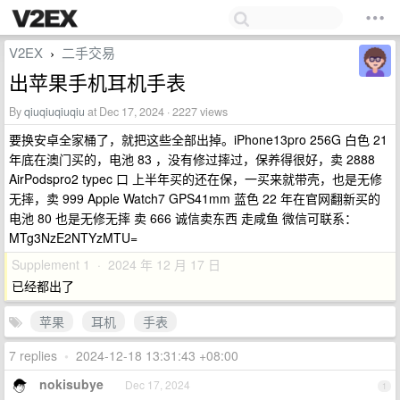
V2EX
二手交易
›
出苹果手机耳机手表
By
qiuqiuqiuqiu
at Dec 17, 2024 · 2227 views
要换安卓全家桶了，就把这些全部出掉。iPhone13pro 256G 白色 21
年底在澳门买的，电池 83 ，没有修过摔过，保养得很好，卖 2888
AirPodspro2 typec 口 上半年买的还在保，一买来就带壳，也是无修
无摔，卖 999 Apple Watch7 GPS41mm 蓝色 22 年在官网翻新买的
电池 80 也是无修无摔 卖 666 诚信卖东西 走咸鱼 微信可联系：
MTg3NzE2NTYzMTU=
Supplement 1 · 2024 年 12 月 17 日
已经都出了
苹果
耳机
手表
7 replies
•
2024-12-18 13:31:43 +08:00
nokisubye
Dec 17, 2024
1