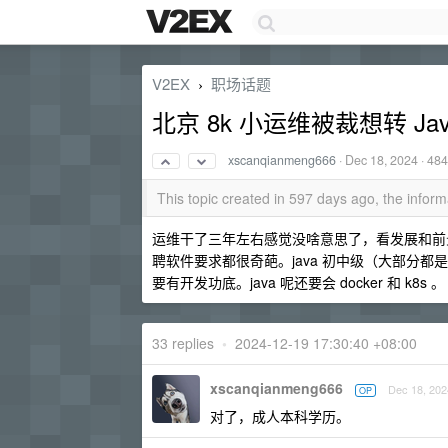
V2EX
职场话题
›
北京 8k 小运维被裁想转 Jav
xscanqianmeng666
·
Dec 18, 2024
· 484
This topic created in 597 days ago, the info
运维干了三年左右感觉没啥意思了，看发展和前景
聘软件要求都很奇葩。java 初中级（大部分都是外包
要有开发功底。java 呢还要会 docker 和 k8s 。
33 replies
•
2024-12-19 17:30:40 +08:00
xscanqianmeng666
Dec 18, 202
OP
对了，成人本科学历。