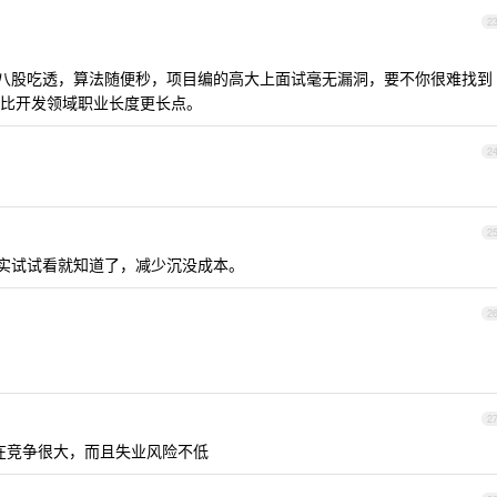
2
非你八股吃透，算法随便秒，项目编的高大上面试毫无漏洞，要不你很难找到
比开发领域职业长度更长点。
2
2
对现实试试看就知道了，减少沉没成本。
2
2
现在竞争很大，而且失业风险不低