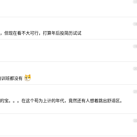
1
1
，但现在看不大可行，打算年后投简历试试
1
2
培训班都没有
2
的宝。。。在这个苟为上计的年代，竟然还有人想着跳出舒适区。
2