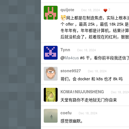
quijote
7
Dec 18, 2024
网上都是在制造焦虑，实际上根本没那
个 offer ，最高 25k ，最低 18
冬年年有，年年都是计算机，结果计算机
后就没机会了，趁着现在的红利，狠狠
Tynn
Dec 18, 2024
@
Ma4cus
#6 干，看你前半段我还信
stone9527
Dec 18, 2024
哥们，会 docker 和 k8s 也才 8k 吗
KOMA1NIUJUNSHENG
Dec 18, 202
天堂有路你不走地狱无门你自来
coefu
Dec 18, 2024
感觉很幽默。