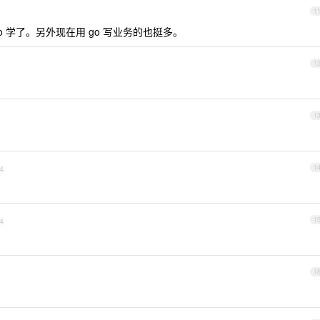
1
go 学了。另外现在用 go 写业务的也挺多。
1
1
4
1
4
1
1