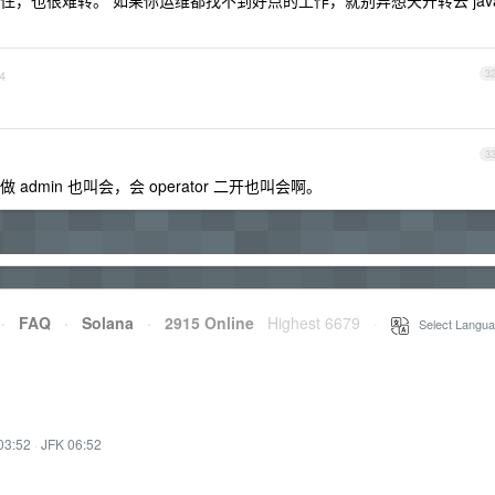
，也很难转。 如果你运维都找不到好点的工作，就别异想天开转去 jav
4
3
3
l 做 admin 也叫会，会 operator 二开也叫会啊。
·
FAQ
·
Solana
·
2915 Online
Highest 6679
·
Select Langua
03:52
·
JFK 06:52