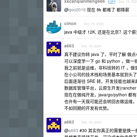
xscanqianmeng666
Dec 19, 202
OP
@
qoo2019
现在 8k 都难了 都降薪
cirton
Dec 19, 2024
java 中级才 12K, 还是在北京？
a663
Dec 19, 2024
真不建议你转 java 了，平时了解 
可以深度学一下 go 和 python 
我之前就是运维，非科班转的 IT 
在小公司的技术栈和场景基本就到头了
后面逐渐往 SRE 转，开发技能也越来
数据库管理平台，云原生开发(rancher k8s
现在在做纯开发，java/go/python 都有
也许有一天我可能还会转回去做运维，
不如同期的开发有优势。
a663
Dec 19, 2024
@
a663
#30 其实你真正的需要是换