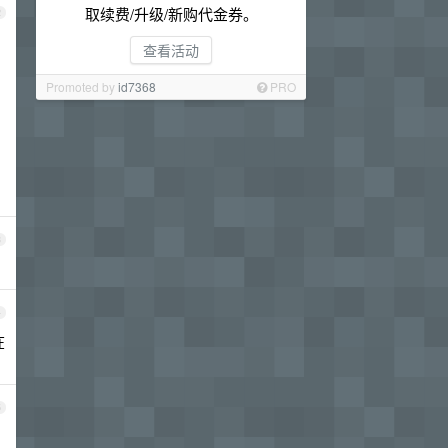
取续费/升级/新购代金券。
2
查看活动
Promoted by
id7368
PRO
3
4
在
5