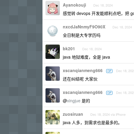
Ayanokouji
Dec 18, 2024
感觉转 devops 开发能顺利点吧，把 
nxcdJaNnmyF9O90X
Dec 18, 2024
全日制是大专学历吗
bk201
Dec 18, 2024
java 地狱难度，全是 java
xscanqianmeng666
Dec 18, 202
OP
还在纠结呢 大家伙
xscanqianmeng666
Dec 18, 202
OP
@
xingjue
是的
zuosiruan
Dec 18, 2024 via iPhone
java 人多，到需求也是最多的。