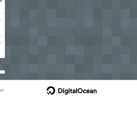
a
2
3
ge