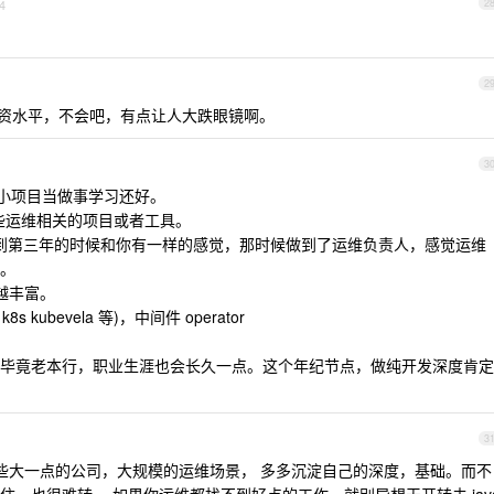
4
2
2
这个薪资水平，不会吧，有点让人大跌眼镜啊。
3
做点小项目当做事学习还好。
，做一些运维相关的项目或者工具。
，做到第三年的时候和你有一样的感觉，那时候做到了运维负责人，感觉运维
。
越丰富。
 kubevela 等)，中间件 operator
毕竟老本行，职业生涯也会长久一点。这个年纪节点，做纯开发深度肯定
3
一些大一点的公司，大规模的运维场景， 多多沉淀自己的深度，基础。而不