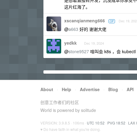
是想着直接转开发，沉没成本你承受不住
这片红海了。
xscanqianmeng666
Dec 19, 202
OP
@
a663
好的 谢谢大佬
yedkk
Dec 19, 2024
@
stone9527
啥叫会 k8s ，会 kubect
About
·
Help
·
Advertise
·
Blog
·
API
创意工作者们的社区
World is powered by solitude
VERSION: 3.9.8.5 · 106ms ·
UTC 10:52
·
PVG 18:52
·
LAX 
♥ Do have faith in what you're doing.