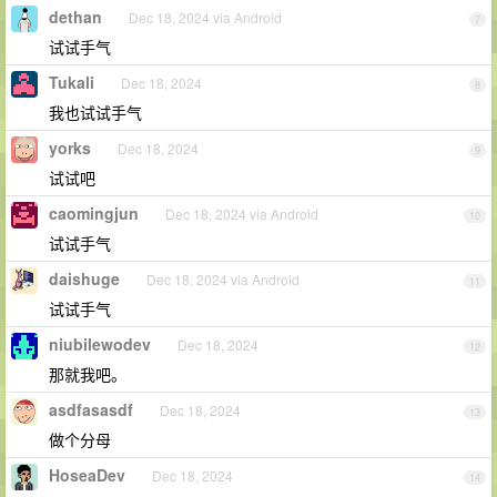
dethan
Dec 18, 2024 via Android
7
试试手气
Tukali
Dec 18, 2024
8
我也试试手气
yorks
Dec 18, 2024
9
试试吧
caomingjun
Dec 18, 2024 via Android
10
试试手气
daishuge
Dec 18, 2024 via Android
11
试试手气
niubilewodev
Dec 18, 2024
12
那就我吧。
asdfasasdf
Dec 18, 2024
13
做个分母
HoseaDev
Dec 18, 2024
14