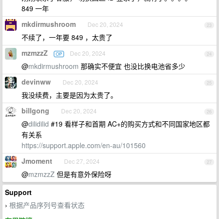
849 一年
mkdirmushroom
Dec 20, 2024
23
不续了，一年要 849 ，太贵了
mzmzzZ
Dec 20, 2024
OP
24
@
mkdirmushroom
那确实不便宜 也没比换电池省多少
devinww
Dec 20, 2024
25
我没续费，主要是因为太贵了。
billgong
Dec 20, 2024
26
@
dilidilid
#19 看样子和首期 AC+的购买方式和不同国家地区都
有关系
https://support.apple.com/en-au/101560
Jmoment
Dec 27, 2024
27
@
mzmzzZ
但是有意外保险呀
Support
根据产品序列号查看状态
›