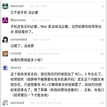
lastrush
Dec 19, 2024
8
又不是手机 没必要
Mianmiss
Dec 19, 2024
9
手机还有买的必要，Mac 真没啥没必要。当然如果你经常带出
去 那就看你了。
unneeded
Dec 19, 2024
10
过期了，没续费
l1ch40
Dec 19, 2024 via iPhone
11
续费的费用是多少呢？
shervy
Dec 19, 2024
12
这个我有发发言权，我在购买的时候就加了 AC+，2 年左右了，
经常假死（锁屏唤不醒需要长按关机重开机）其实这个问题买来
就存在，只是想着有 AC+又懒得拿去修就搁置了，前段时间想
起来就拿去了，换了屏幕（和指纹模块连着的）、主板、充电口
（经常要压一下才能充电）
wzcloud
Dec 19, 2024 via iPhone
13