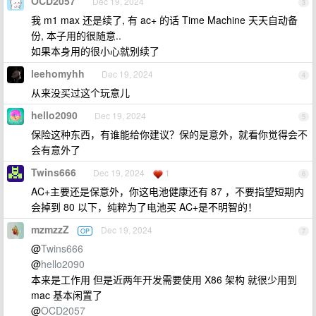
OCD2057
Dec 19, 2024
3
我 m1 max 还是续了, 有 ac+ 的话 Time Machine 天天自动备
份, 本子用的很随意..
如果本身用的很小心就别续了
leehomyhh
Dec 19, 2024
4
从来没买过这个玩意儿
hello2090
Dec 19, 2024
5
保险这种东西，有谁能给你建议？保的是意外，就看你觉得会不
会有意外了
Twins666
Dec 19, 2024
1
6
AC+主要还是保意外，你这电池健康还有 87 ，不要指望短期内
会掉到 80 以下，纯粹为了电池买 AC+是不明智的！
mzmzzZ
Dec 19, 2024
OP
7
@
Twins666
@
hello2090
本来是工作用 但是近两年开发需要使用 X86 架构 就很少用到
mac 基本闲置了
@
OCD2057