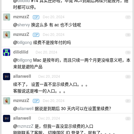
@
dilidilid
#14 其实还好啦，毕竟 AC+到期后再续只能按月，随
时都可以停。
mzmzzZ
Dec 20, 2024
OP
17
@
shervy
换这么多 有 ac 也不少钱呢
mzmzzZ
Dec 20, 2024
OP
18
@
billgong
续费不是按年付的吗
dilidilid
Dec 20, 2024
19
@
billgong
Mac 是按年的，而且只续一两个月更没啥意义吧，本
来就是避险产品
allanwell
Dec 20, 2024
20
续不了， 设置一直不显示续费入口。。。
客服说这是唯一的入口。。。
mzmzzZ
Dec 20, 2024
OP
21
@
allanwell
据说是到期后 30 天内可以在设置里续费？
allanwell
Dec 20, 2024
22
@
mzmzzZ
是，但我一直没显示续费的入口
刚刚联系了客服， 切换国区 ID 登录了，就有了。。。。