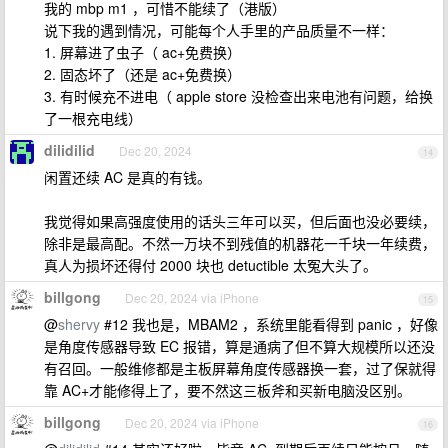
我的 mbp m1 ，可惜不能续了（港版）
说下我的遇到情况，可能每个人手里的产品质量不一样：
1. 屏幕进了虫子（ ac+免费换）
2. 固态坏了（还是 ac+免费换）
3. 有时候充不进电（ apple store 没检查出来电池有问题，给换
了一根充电线）
dilidilid
Dec 20, 2024
14
闲置还续 AC 是真的有钱。
我觉得如果高强度使用的话头三年可以买，但后面也没必要续，
除非是最高配。不然一万块不到残值的机器花一千块一年续费，
真人为损坏还得付 2000 块也 detuctible 太冤大头了。
billgong
Dec 20, 2024 via iPhone
15
@
shervy
#12 我也是，MBAM2 ，系统里能看得到 panic ，好像
是角度传感器导致 EC 报错，算是通病了但不算大规模所以还没
有召回。一般维修都是主板屏幕角度传感器换一套，过了保就得
靠 AC+才能修得上了，要不然这三板斧和买新电脑没区别。
billgong
Dec 20, 2024 via iPhone
16