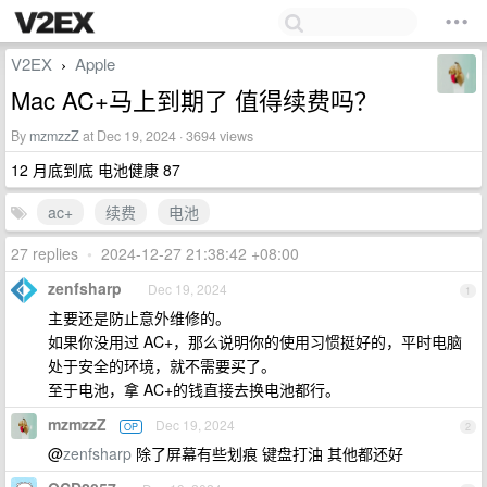
V2EX
Apple
›
Mac AC+马上到期了 值得续费吗？
By
mzmzzZ
at Dec 19, 2024 · 3694 views
12 月底到底 电池健康 87
ac+
续费
电池
27 replies
•
2024-12-27 21:38:42 +08:00
zenfsharp
Dec 19, 2024
1
主要还是防止意外维修的。
如果你没用过 AC+，那么说明你的使用习惯挺好的，平时电脑
处于安全的环境，就不需要买了。
至于电池，拿 AC+的钱直接去换电池都行。
mzmzzZ
Dec 19, 2024
OP
2
@
zenfsharp
除了屏幕有些划痕 键盘打油 其他都还好