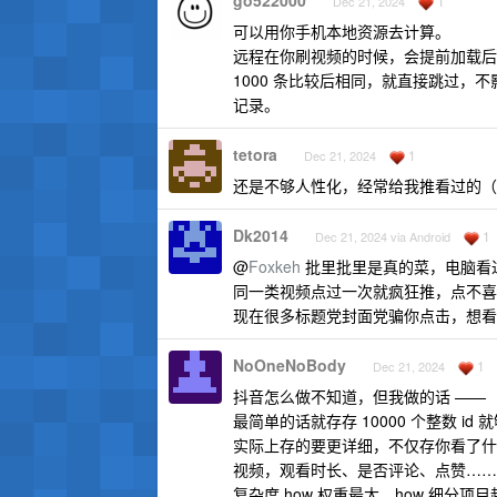
go522000
1
Dec 21, 2024
可以用你手机本地资源去计算。
远程在你刷视频的时候，会提前加载后面
1000 条比较后相同，就直接跳过
记录。
tetora
1
Dec 21, 2024
还是不够人性化，经常给我推看过的（
Dk2014
1
Dec 21, 2024 via Android
@
Foxkeh
批里批里是真的菜，电脑看
同一类视频点过一次就疯狂推，点不喜
现在很多标题党封面党骗你点击，想看
NoOneNoBody
1
Dec 21, 2024
抖音怎么做不知道，但我做的话 ——
最简单的话就存存 10000 个整数 i
实际上存的要更详细，不仅存你看了什么(wh
视频，观看时长、是否评论、点赞……(h
复杂度 how 权重最大，how 细分