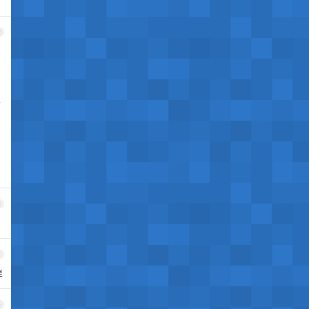
2
复
3
4
样
5