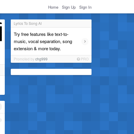
Home
Sign Up
Sign In
Lyrics To Song AI
Try free features like text-to-
›
music, vocal separation, song
extension & more today.
Promoted by
chg999
PRO
1