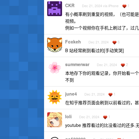
CKR
1
Dec 21, 2024 via iPhone
有小概率刷到重复的视频，（也可能是
视频。
例如一个视频你在手机上刷过了，过几个
Foxkeh
6
Dec 21, 2024
B 站经常刷到看过的[手动笑哭]
summerwar
2
Dec 21, 2024
本地存下你的观看记录，你开始看一个
不到
june4
1
Dec 21, 2024
在知乎推荐页面会刷到以前看过的，甚
loli
1
Dec 21, 2024
youtube 推荐看过的比没看过的还多.