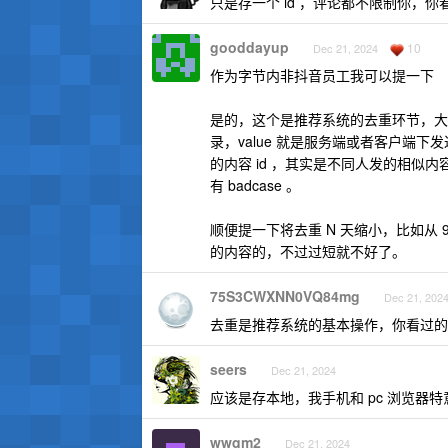
只是存一个 id ，评论都不限制你，你
gooddayup
10
Dec 21, 2024
作为字节内非抖音员工我可以提一下
是的，这个是推荐系统的去重环节，大致原理是
录，value 就是服务端或者客户端下
的内容 id ，其实是不同人发的相似
有 badcase 。
顺便提一下将去重 N 天缩小，比如从 
的内容的，不过过短就不好了。
75S3CWXNN0VQ84mg
Dec 21, 202
去重是推荐系统的基本操作，你看过的
seers
Dec 21, 2024
应该是存本地，我手机和 pc 浏览器
wwqm2
Dec 21, 2024