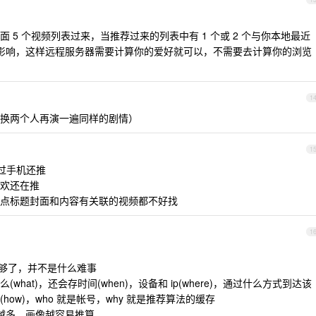
 5 个视频列表过来，当推荐过来的列表中有 1 个或 2 个与你本地最近
，不影响，这样远程服务器需要计算你的爱好就可以，不需要去计算你的浏览
1
换两个人再演一遍同样的剧情）
1
过手机还推
欢还在推
点标题封面和内容有关联的视频都不好找
1
d 就够了，并不是什么难事
at)，还会存时间(when)，设备和 ip(where)，通过什么方式到达该
ow)，who 就是帐号，why 就是推荐算法的缓存
项目越多，画像越容易推算