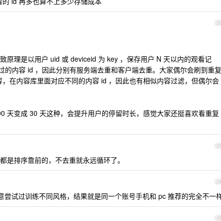
看的 id 再多也算不上多少存储成本
2
以用户 uid 或 deviceid 为 key ，保存用户 N 天以内的观看记
发过的内容 id ，因此分别有服务端去重和客户端去重。大家偶尔会刷到重
内容，在内容库里面对应不同的内容 id ，因此也有相似内容过滤，但偶尔会
90 天变成 30 天这种，会提升用户的停留时长，感觉大家还挺喜欢看重复
4
2
都是排序靠前的，不去重就永远循环了。
2
特意尝试过训练不同风格，结果就是同一个账号手机和 pc 推荐的完全不一
2