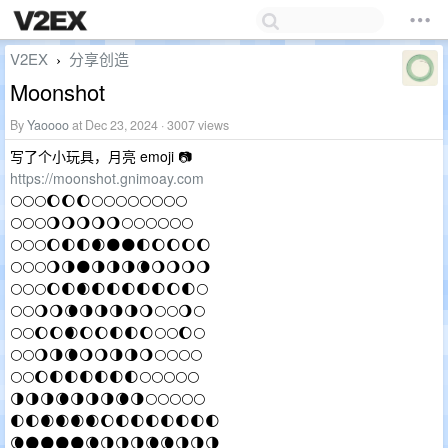
V2EX
分享创造
›
Moonshot
By
Yaoooo
at Dec 23, 2024 · 3007 views
写了个小玩具，月亮 emoji 📷
https://moonshot.gnimoay.com
🌕🌕🌕🌔🌔🌔🌕🌕🌕🌕🌕🌕🌕🌕
🌕🌕🌕🌖🌖🌖🌖🌖🌕🌕🌕🌕🌕🌕
🌕🌕🌕🌔🌓🌓🌒🌑🌑🌓🌔🌔🌔🌔
🌕🌕🌕🌖🌗🌑🌗🌗🌗🌘🌖🌖🌖🌖
🌕🌕🌕🌔🌓🌒🌓🌓🌓🌓🌓🌔🌓🌕
🌕🌕🌖🌖🌘🌗🌗🌗🌗🌖🌕🌕🌖🌕
🌕🌕🌔🌔🌒🌔🌔🌓🌓🌔🌕🌕🌔🌕
🌕🌕🌖🌗🌘🌖🌖🌗🌗🌖🌕🌕🌕🌕
🌕🌕🌔🌓🌓🌓🌓🌓🌓🌕🌕🌕🌕🌕
🌗🌗🌗🌘🌗🌗🌗🌘🌗🌕🌕🌕🌕🌕
🌓🌓🌒🌒🌒🌒🌔🌓🌓🌓🌓🌓🌓🌓
🌘🌑🌑🌑🌑🌘🌗🌗🌗🌘🌘🌗🌗🌗