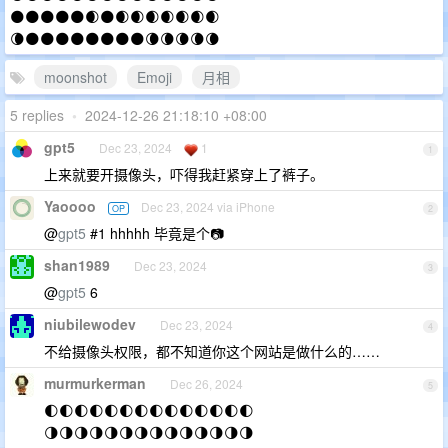
🌑🌑🌑🌑🌑🌒🌑🌒🌒🌒🌒🌒🌒🌒
🌘🌑🌑🌑🌑🌑🌑🌑🌑🌘🌘🌘🌘🌘
moonshot
Emoji
月相
5 replies
•
2024-12-26 21:18:10 +08:00
gpt5
Dec 23, 2024
1
1
上来就要开摄像头，吓得我赶紧穿上了裤子。
Yaoooo
Dec 23, 2024 via iPhone
OP
2
@
gpt5
#1 hhhhh 毕竟是个📷
shan1989
Dec 23, 2024
3
@
gpt5
6
niubilewodev
Dec 23, 2024
4
不给摄像头权限，都不知道你这个网站是做什么的……
murmurkerman
Dec 26, 2024
5
🌓🌓🌓🌓🌓🌓🌓🌓🌓🌓🌓🌓🌓🌓
🌗🌗🌗🌗🌗🌗🌗🌗🌗🌗🌗🌗🌗🌗