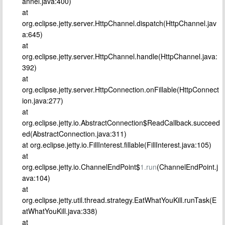
annel.java:400)
at
org.eclipse.jetty.server.HttpChannel.dispatch(HttpChannel.jav
a:645)
at
org.eclipse.jetty.server.HttpChannel.handle(HttpChannel.java:
392)
at
org.eclipse.jetty.server.HttpConnection.onFillable(HttpConnect
ion.java:277)
at
org.eclipse.jetty.io.AbstractConnection$ReadCallback.succeed
ed(AbstractConnection.java:311)
at org.eclipse.jetty.io.FillInterest.fillable(FillInterest.java:105)
at
org.eclipse.jetty.io.ChannelEndPoint$
1.run
(ChannelEndPoint.j
ava:104)
at
org.eclipse.jetty.util.thread.strategy.EatWhatYouKill.runTask(E
atWhatYouKill.java:338)
at