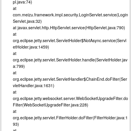
pl.java:74)
at
com.meizu.framework.impl.security.LoginServlet.service(Login
Servlet.java:32)
at javax.servlet.http.HttpServlet.service(HttpServlet.java:790)
at
org.eclipse.jetty.servlet.ServletHolder$NotAsync.service(Servl
etHolder.java:1459)
at
org.eclipse.jetty.servlet.ServletHolder.handle(ServletHolder.jav
a:799)
at
org.eclipse.jetty.servlet.ServletHandler$ChainEnd.doFilter(Ser
vletHandler.java:1631)
at
org.eclipse.jetty.websocket.server.WebSocketUpgradeFilter.do
Filter(WebSocketUpgradeFilter.java:228)
at
org.eclipse.jetty.servlet.FilterHolder.doFilter(FilterHolder.java:1
93)
at