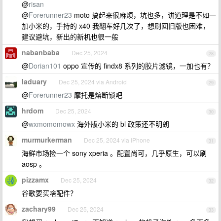
@
risan
@
Forerunner23
moto 搞起来很麻烦，坑也多，讲道理是不如一
加小米的，手持的 x40 我翻车好几次了，想刷回旧版也困难，
建议避坑，新出的新机也很一般
nabanbaba
Dec 25, 2024
28
@
Dorian101
oppo 宣传的 findx8 系列的胶片滤镜，一加也有？
laduary
Dec 25, 2024 via Android
29
@
Forerunner23
摩托是熔断锁吧
hrdom
Dec 25, 2024
30
@
wxmomomowx
海外版小米的 bl 政策还不明朗
murmurkerman
Dec 25, 2024 via iPhone
31
海鲜市场捡一个 sony xperia 。配置尚可，几乎原生，可以刷
aosp 。
pizzamx
Dec 25, 2024
32
谷歌要买啥配件？
zachary99
Dec 25, 2024
33