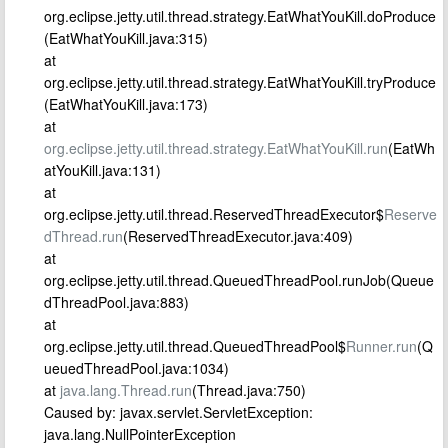
org.eclipse.jetty.util.thread.strategy.EatWhatYouKill.doProduce
(EatWhatYouKill.java:315)
at
org.eclipse.jetty.util.thread.strategy.EatWhatYouKill.tryProduce
(EatWhatYouKill.java:173)
at
org.eclipse.jetty.util.thread.strategy.EatWhatYouKill.run
(EatWh
atYouKill.java:131)
at
org.eclipse.jetty.util.thread.ReservedThreadExecutor$
Reserve
dThread.run
(ReservedThreadExecutor.java:409)
at
org.eclipse.jetty.util.thread.QueuedThreadPool.runJob(Queue
dThreadPool.java:883)
at
org.eclipse.jetty.util.thread.QueuedThreadPool$
Runner.run
(Q
ueuedThreadPool.java:1034)
at
java.lang.Thread.run
(Thread.java:750)
Caused by: javax.servlet.ServletException:
java.lang.NullPointerException