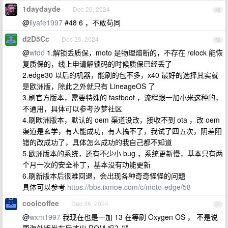
1daydayde
Dec 26, 2024
49
@
liyafe1997
#48 6 ，不敢苟同
d2D5Cc
Dec 26, 2024
50
@
wtdd
1.解锁丢质保，moto 是物理熔断的，不存在 relock 能恢
复质保的，线上申请解锁码的时候质保已经丢了
2.edge30 以后的机器，能刷的包不多，x40 最好的选择其实就
是欧洲版，除此之外就只有 LineageOS 了
3.刷官方版本，需要特殊的 fastboot ，流程跟一加小米这种的，
不通用，具体可以参考汐梦社区
4.刷欧洲版本，默认的 oem 渠道没改，接收不到 ota ，改 oem
渠道是玄学，有人能成功，有人搞不了，我试了四五次，阴差阳
错的改成功了，具体怎么成功的我自己都不知道
5.欧洲版本的系统，还有不少小 bug ，系统更新慢，基本只有两
个月一次的安全补丁，基本没有功能更新
6.刷新版本后很难回退，会出现各种奇奇怪怪的问题
具体可以参考
https://bbs.ixmoe.com/c/moto-edge/58
coolcoffee
Dec 26, 2024
51
@
wxm1997
我现在也是一加 13 在等刷 Oxygen OS ， 不是说