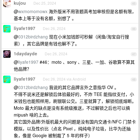
kujou
Dec 25, 2024
45
@
wxmomomowx
海外版米不用答题高考加审核但是名额有限，
基本上等于没有名额，别想了 。
liyafe1997
Dec 26, 2024
46
@
0312birdzhang
现在小米加钱即可秒解（闲鱼/淘宝自行搜
索），其它品牌是有钱也解不了。
1daydayde
Dec 26, 2024
47
@
liyafe1997
#46：moto 、sony 、三星、一加、谷歌算不算其
他品牌？
liyafe1997
Dec 26, 2024 via Android
48
@
0312birdzhang
我说的其它品牌言外之意指华 OV 。
不得不说米还是解锁后体验最好的，不炸 TEE 能指纹支付，小
米钱包也能照样用，刷银联公交。三星就算了，解锁彻底熔断。
Moto 最大的缺点是没有系统级推送，不过解锁之后也可以搞
mipush 啥的上去。
其它国外品牌/外版机最大的问题是没有国内交通卡/NFC 门禁卡
模拟，以及性价比（点名 Pixel ，纯纯电子垃圾，比华为还抽
象，像是 Google 被制裁了 5 年的样子）