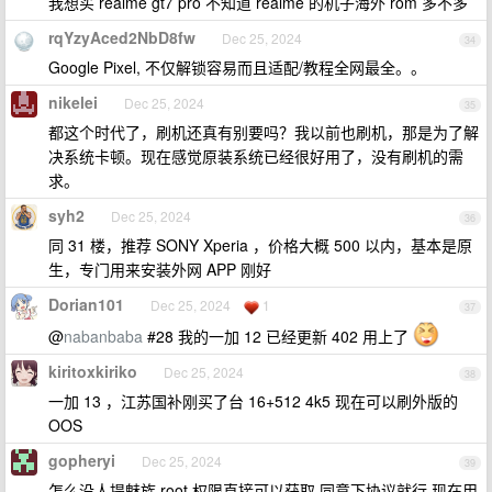
我想买 realme gt7 pro 不知道 realme 的机子海外 rom 多不多
rqYzyAced2NbD8fw
Dec 25, 2024
34
Google Pixel, 不仅解锁容易而且适配/教程全网最全。。
nikelei
Dec 25, 2024
35
都这个时代了，刷机还真有别要吗？我以前也刷机，那是为了解
决系统卡顿。现在感觉原装系统已经很好用了，没有刷机的需
求。
syh2
Dec 25, 2024
36
同 31 楼，推荐 SONY Xperia ，价格大概 500 以内，基本是原
生，专门用来安装外网 APP 刚好
Dorian101
Dec 25, 2024
1
37
@
nabanbaba
#28 我的一加 12 已经更新 402 用上了
kiritoxkiriko
Dec 25, 2024
38
一加 13 ，江苏国补刚买了台 16+512 4k5 现在可以刷外版的
OOS
gopheryi
Dec 25, 2024
39
怎么没人提魅族,root 权限直接可以获取,同意下协议就行 现在用