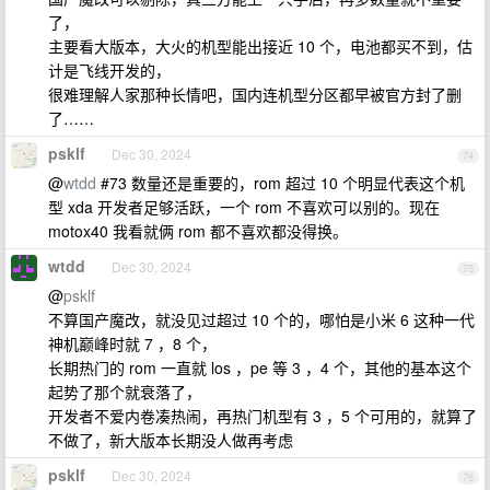
了，
主要看大版本，大火的机型能出接近 10 个，电池都买不到，估
计是飞线开发的，
很难理解人家那种长情吧，国内连机型分区都早被官方封了删
了……
psklf
Dec 30, 2024
74
@
wtdd
#73 数量还是重要的，rom 超过 10 个明显代表这个机
型 xda 开发者足够活跃，一个 rom 不喜欢可以别的。现在
motox40 我看就俩 rom 都不喜欢都没得换。
wtdd
Dec 30, 2024
75
@
psklf
不算国产魔改，就没见过超过 10 个的，哪怕是小米 6 这种一代
神机巅峰时就 7 ，8 个，
长期热门的 rom 一直就 los ，pe 等 3 ，4 个，其他的基本这个
起势了那个就衰落了，
开发者不爱内卷凑热闹，再热门机型有 3 ，5 个可用的，就算了
不做了，新大版本长期没人做再考虑
psklf
Dec 30, 2024
76