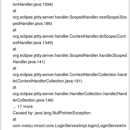
ionHandler.java:1594)
at
org.eclipse.jetty.server.handler.ScopedHandler.nextScope(Sco
pedHandler.java:186)
at
org.eclipse.jetty.server.handler.ContextHandler.doScope(Cont
extHandler.java:1349)
at
org.eclipse.jetty.server.handler.ScopedHandler.handle(Scoped
Handler.java:141)
at
org.eclipse.jetty.server.handler.ContextHandlerCollection.hand
le(ContextHandlerCollection.java:191)
at
org.eclipse.jetty.server.handler.HandlerCollection.handle(Hand
lerCollection.java:146)
... 17 more
Caused by: java.lang.NullPointerException
at
com.meizu.mroot.core.LoginServiceImpl.login(LoginServiceIm