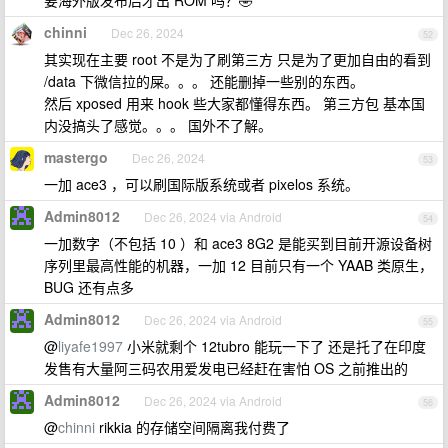
要海外版发布后才出 ROM 吗？🤣
chinni
Dec 26, 2024
52
其实现在主要 root 不是为了刷第三方 只是为了更加自由的看到
/data 下微信拉的屎。。。 还能删掉一些别的东西。
然后 xposed 用来 hook 些大家都懂得东西。 第三方包 基本国
内没搞头了感觉。。。 国外不了解。
mastergo
Dec 26, 2024
53
一加 ace3 ，可以刷国际版系统或者 pixelos 系统。
Admin8012
Dec 26, 2024 via Android
54
一加数字（不包括 10 ）和 ace3 8G2 是能买到目前开源设备树
序列里最高性能的机器，一加 12 目前只有一个 YAAB 类原生，
BUG 还有点多
Admin8012
Dec 26, 2024 via Android
55
@
liyafe1997
小米就剩个 12tubro 能玩一下了 还是托了在印度
发售有大量阿三码农用爱发电已经赶在害怕 OS 之前推出的
Admin8012
Dec 26, 2024 via Android
56
@
chinni
rikkia 的存储空间隔离我付费了