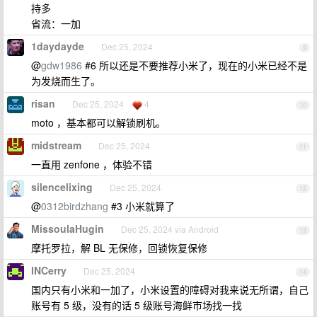
持多
省流：一加
1daydayde
Dec 25, 2024
9
@
gdw1986
#6 所以还是不要推荐小米了，现在的小米已经不是
为发烧而生了。
risan
Dec 25, 2024
4
10
moto ，基本都可以解锁刷机。
midstream
Dec 25, 2024
11
一直用 zenfone ，体验不错
silencelixing
Dec 25, 2024
12
@
0312birdzhang
#3 小米就算了
MissoulaHugin
Dec 25, 2024 via Android
13
摩托罗拉，解 BL 无保修，回锁恢复保修
INCerry
Dec 25, 2024
14
国内只有小米和一加了，小米设置的障碍对我来说无所谓，自己
账号有 5 级，没有的话 5 级账号海鲜市场找一找