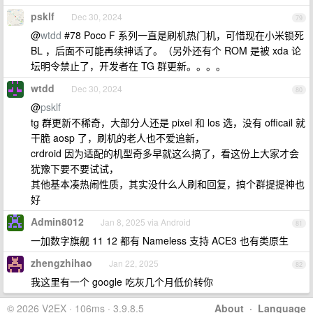
psklf
Dec 30, 2024
79
@
wtdd
#78 Poco F 系列一直是刷机热门机，可惜现在小米锁死
BL ，后面不可能再续神话了。（另外还有个 ROM 是被 xda 论
坛明令禁止了，开发者在 TG 群更新。。。。
wtdd
Dec 30, 2024
80
@
psklf
tg 群更新不稀奇，大部分人还是 pixel 和 los 选，没有 officail 就
干脆 aosp 了，刷机的老人也不爱追新，
crdroid 因为适配的机型奇多早就这么搞了，看这份上大家才会
犹豫下要不要试试，
其他基本凑热闹性质，其实没什么人刷和回复，搞个群提提神也
好
Admin8012
Jan 8, 2025 via Android
81
一加数字旗舰 11 12 都有 Nameless 支持 ACE3 也有类原生
zhengzhihao
Jan 22, 2025
82
我这里有一个 google 吃灰几个月低价转你
© 2026 V2EX · 106ms · 3.9.8.5
About
·
Language