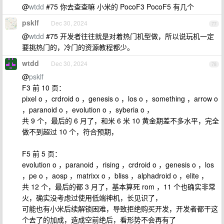
@
wtdd
#75 你去查查嘛 小米的 PocoF3 PocoF5 有几个
psklf
Dec 30, 2024
77
@
wtdd
#75 开发者往往就是对着热门机型做，所以说玩机一定
要挑热门的，冷门的资源教程都少。
wtdd
Dec 30, 2024
78
@
psklf
F3 前 10 页：
pixel o ，crdroid o ，genesis o ，los o ，something ，arrow o
，paranoid o ，evolution o ，syberia o ，
共 9 个，最后的 6 月了，和米 6 米 10 黄金期差不多水平，完全
做不到超过 10 个，符合预期，
F5 前 5 页：
evolution o ，paranoid ，rising ，crdroid o ，genesis o ，los
，pe o ，aosp ，matrixx o ，bliss ，alphadroid o ，elite ，
共 12 个，最后的都 3 月了，基本算死 rom ，11 个也确实非常
火，确实没考虑过使用低端神机，长见识了，
可能也有小米后续解锁困难，导致拒绝购买开发，开发者都干这
个去了的加成，造成空前绝后，看形势不会再有了