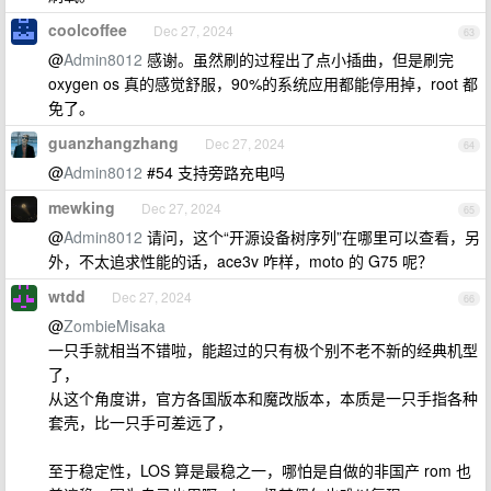
coolcoffee
Dec 27, 2024
63
@
Admin8012
感谢。虽然刷的过程出了点小插曲，但是刷完
oxygen os 真的感觉舒服，90%的系统应用都能停用掉，root 都
免了。
guanzhangzhang
Dec 27, 2024
64
@
Admin8012
#54 支持旁路充电吗
mewking
Dec 27, 2024
65
@
Admin8012
请问，这个“开源设备树序列”在哪里可以查看，另
外，不太追求性能的话，ace3v 咋样，moto 的 G75 呢？
wtdd
Dec 27, 2024
66
@
ZombieMisaka
一只手就相当不错啦，能超过的只有极个别不老不新的经典机型
了，
从这个角度讲，官方各国版本和魔改版本，本质是一只手指各种
套壳，比一只手可差远了，
至于稳定性，LOS 算是最稳之一，哪怕是自做的非国产 rom 也