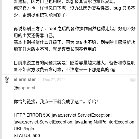
普遍稳，因为自己也用啊，bug 极其偶尔也难以复现，
何况官方也一样世风日下呢，没办法因为复杂性高，bug 只多不
少，更别提系统功能阉割了，
再说都刷三方了，root 之后的各种操作自然也得走起，好用不好
用的主要还得靠自己，
基本上别指望什么升级了，因为 ota 也不稳，刷完除非感觉新功
能非升大版本不可，就是奔着长期养老用的
目前来说主要的问题其实是：随着容量越来越大，备份和恢复明
显不如官方收费云盘可靠，不注意来一下那是真的 gg
ellermister
Dec 27, 2024
67
@
gopheryi
你给的链接，我点一下就变成了这个。哈哈！
HTTP ERROR 500 javax.servlet.ServletException:
javax.servlet.ServletException: java.lang.NullPointerException
URI: /login
STATUS: 500