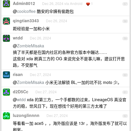
Admin8012
Dec 26, 2024 via Android
1
57
@
coolcoffee
酷安的伞姨有偷跑包
qingtian3343
Dec 26, 2024
58
距经验是一加和小米
wtdd
Dec 26, 2024
59
@
ZombieMisaka
搞了半天都是在国内社区的各种官方版本中蹦达……
这些对 xda 刷真三方的 OG 来说完全不是事儿嘛，建议打开思
路，不受那气
risan
Dec 27, 2024
60
@
ZombieMisaka
小米无法解锁 BL,一加的坑不比 moto 少。
d2D5Cc
Dec 27, 2024
61
@
wtdd
xda 的第三方，一个手都数的过来，LineageOS 真没官
方的稳，世风日下，现在想找个好用的第三方太难了
luzonglinnnn
Dec 27, 2024
62
等看看一加 ace5 ，，海外版应该是 13r ，海外版发布了就可以
刷氧。