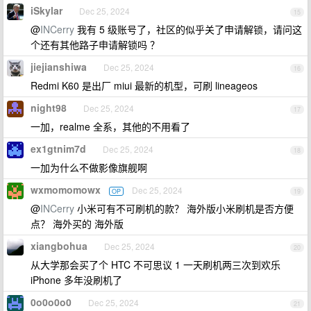
iSkylar
Dec 25, 2024
15
@
INCerry
我有 5 级账号了，社区的似乎关了申请解锁，请问这
个还有其他路子申请解锁吗 ？
jiejianshiwa
Dec 25, 2024
16
Redmi K60 是出厂 miui 最新的机型，可刷 lineageos
night98
Dec 25, 2024
17
一加，realme 全系，其他的不用看了
ex1gtnim7d
Dec 25, 2024
18
一加为什么不做影像旗舰啊
wxmomomowx
Dec 25, 2024
OP
19
@
INCerry
小米可有不可刷机的款？ 海外版小米刷机是否方便
点？ 海外买的 海外版
xiangbohua
Dec 25, 2024
20
从大学那会买了个 HTC 不可思议 1 一天刷机两三次到欢乐
iPhone 多年没刷机了
0o0o0o0
Dec 25, 2024
21