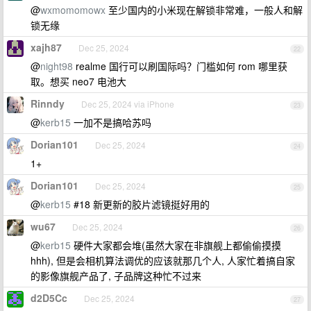
@
wxmomomowx
至少国内的小米现在解锁非常难，一般人和解
锁无缘
xajh87
Dec 25, 2024
22
@
night98
realme 国行可以刷国际吗？门槛如何 rom 哪里获
取。想买 neo7 电池大
Rinndy
Dec 25, 2024 via iPhone
23
@
kerb15
一加不是搞哈苏吗
Dorian101
Dec 25, 2024
24
1+
Dorian101
Dec 25, 2024
25
@
kerb15
#18 新更新的胶片滤镜挺好用的
wu67
Dec 25, 2024
26
@
kerb15
硬件大家都会堆(虽然大家在非旗舰上都偷偷摸摸
hhh), 但是会相机算法调优的应该就那几个人, 人家忙着搞自家
的影像旗舰产品了, 子品牌这种忙不过来
d2D5Cc
Dec 25, 2024
27