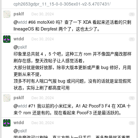
cph2653gdpr_11_15-0-0-305ex01-v2-5.4707431/
psklf
Dec 30, 2024
70
@
wtdd
#66 motoX40 吗？查了一下 XDA 看起来还活着的只剩
lineageOS 和 Derpfest 两个了，这也太少了。
wtdd
Dec 30, 2024
71
@
psklf
印象里总共就 4 ，5 个吧，这种三方 rom 并不像国产魔改那样
刷存在感，整天改帖子让人感觉活着，
大部分就是做好放那，除非大版本更新或严重 bug 修好，月周
更新从来不提，
顶多不时有人喘口气报 bug 或问问题，没有的话就是呈现假死
状态，实际上刷了都高度可用
psklf
Dec 30, 2024
72
@
wtdd
#71 我以前的小米红米，A1 A2 PocoF3 F4 在 XDA 十
来个 rom 还是有的。现在看起来 PocoF3 还是最活跃的。
wtdd
Dec 30, 2024
73
@
psklf
国产魔改可以剔除，真三方能上一只手后，再多数量就不重要