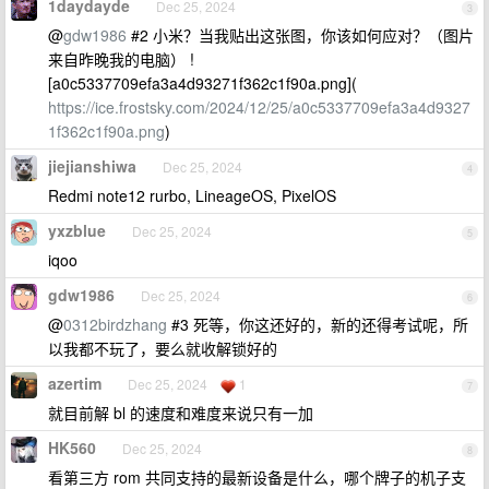
1daydayde
Dec 25, 2024
3
@
gdw1986
#2 小米？当我贴出这张图，你该如何应对？（图片
来自昨晚我的电脑） !
[a0c5337709efa3a4d93271f362c1f90a.png](
https://ice.frostsky.com/2024/12/25/a0c5337709efa3a4d9327
1f362c1f90a.png
)
jiejianshiwa
Dec 25, 2024
4
Redmi note12 rurbo, LineageOS, PixelOS
yxzblue
Dec 25, 2024
5
iqoo
gdw1986
Dec 25, 2024
6
@
0312birdzhang
#3 死等，你这还好的，新的还得考试呢，所
以我都不玩了，要么就收解锁好的
azertim
Dec 25, 2024
1
7
就目前解 bl 的速度和难度来说只有一加
HK560
Dec 25, 2024
8
看第三方 rom 共同支持的最新设备是什么，哪个牌子的机子支