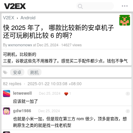
V2EX
Android
›
快 2025 年了， 哪款比较新的安卓机子
还可玩刷机比较 6 的啊？
By
wxmomomowx
at Dec 25, 2024 · 14627 views
可刷机，比较新的
三星，谷歌这些先不用推荐了。感觉买二手配件都少点，钱包不争气
安卓
刷机
82 replies
•
2025-01-22 10:03:08 +08:00
letwewell
Dec 25, 2024
1
1
应该就一加了
gdw1986
Dec 25, 2024
2
也就是小米一加，但是现在第三方 rom 很少，顶多是官改，想
刷原生之类的就是找一找老机型