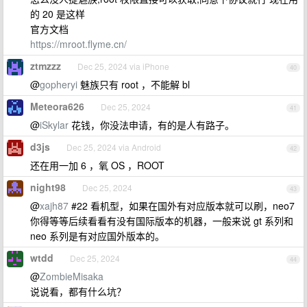
的 20 是这样
官方文档
https://mroot.flyme.cn/
ztmzzz
Dec 25, 2024 via iPhone
40
@
gopheryi
魅族只有 root ，不能解 bl
Meteora626
Dec 25, 2024
41
@
iSkylar
花钱，你没法申请，有的是人有路子。
d3js
Dec 25, 2024 via Android
42
还在用一加 6 ，氧 OS ，ROOT
night98
Dec 25, 2024
43
@
xajh87
#22 看机型，如果在国外有对应版本就可以刷，neo7
你得等等后续看看有没有国际版本的机器，一般来说 gt 系列和
neo 系列是有对应国外版本的。
wtdd
Dec 25, 2024
44
@
ZombieMisaka
说说看，都有什么坑？