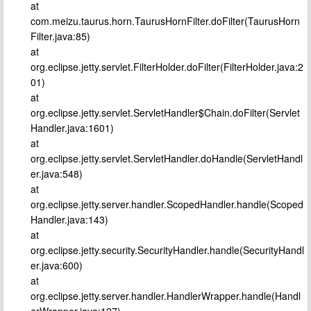
at
com.meizu.taurus.horn.TaurusHornFilter.doFilter(TaurusHorn
Filter.java:85)
at
org.eclipse.jetty.servlet.FilterHolder.doFilter(FilterHolder.java:2
01)
at
org.eclipse.jetty.servlet.ServletHandler$Chain.doFilter(Servlet
Handler.java:1601)
at
org.eclipse.jetty.servlet.ServletHandler.doHandle(ServletHandl
er.java:548)
at
org.eclipse.jetty.server.handler.ScopedHandler.handle(Scoped
Handler.java:143)
at
org.eclipse.jetty.security.SecurityHandler.handle(SecurityHandl
er.java:600)
at
org.eclipse.jetty.server.handler.HandlerWrapper.handle(Handl