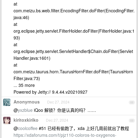
at
com.meizu.bs.web.filter.EncodingFilter.doFilter(EncodingFilter.
java:46)
at
org.eclipse.jetty.servlet.FilterHolder.doFilter(FilterHolder.java:1
93)
at
org.eclipse.jetty.servlet.ServletHandler$Chain.doFilter(Servlet
Handler.java:1601)
at
com.meizu.taurus.horn.TaurusHornFilter.doFilter(TaurusHorn
Filter.java:73)
... 35 more
Powered by Jetty:// 9.4.44.v20210927
Anonyrnous
Dec 27, 2024
68
@
yxzblue
iQoo 解锁？你是认真的吗？……
kiritoxkiriko
Dec 27, 2024
69
@
coolcoffee
#51 已经有偷跑了，xda 上好几周前就出了教程
https://xdaforums.com/t/pjz110-coloros-to-oxygenos-