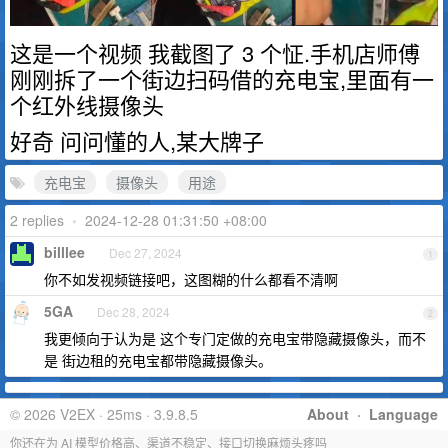
这是一个视频 我截图了 3 个怔.手机店师傅
刚刚拆了一个街边扫码借的充电宝,里面有一
个红外线摄像头
好奇 问问懂的人,某大牌子
充电宝
摄像头
用途
2 replies
•
2024-12-28 01:31:50 +08:00
billlee
Dec 27, 2024
1
你不如发视频链接吧，这图糊的什么都看不清啊
5GA
Dec 28, 2024
2
我更倾向于认为是 这个专门定做的充电宝带隐藏摄像头，而不
是 街边租的充电宝都带隐藏摄像头。
© 2026 V2EX · 25ms · 3.9.8.5
About
·
Language
你还在为 AI 模型价格高、渠道不稳定、接口切换麻烦头疼吗