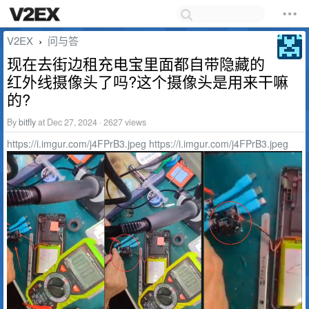
V2EX
问与答
›
现在去街边租充电宝里面都自带隐藏的
红外线摄像头了吗?这个摄像头是用来干嘛
的?
By
bitfly
at Dec 27, 2024 · 2627 views
https://i.imgur.com/j4FPrB3.jpeg
https://i.imgur.com/j4FPrB3.jpeg