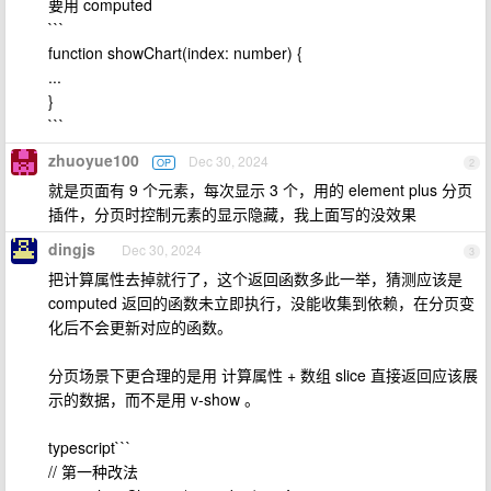
要用 computed
```
function showChart(index: number) {
...
}
```
zhuoyue100
Dec 30, 2024
OP
2
就是页面有 9 个元素，每次显示 3 个，用的 element plus 分页
插件，分页时控制元素的显示隐藏，我上面写的没效果
dingjs
Dec 30, 2024
3
把计算属性去掉就行了，这个返回函数多此一举，猜测应该是
computed 返回的函数未立即执行，没能收集到依赖，在分页变
化后不会更新对应的函数。
分页场景下更合理的是用 计算属性 + 数组 slice 直接返回应该展
示的数据，而不是用 v-show 。
typescript```
// 第一种改法