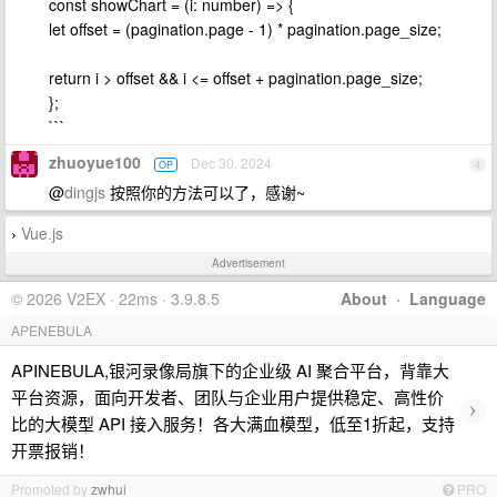
const showChart = (i: number) => {
let offset = (pagination.page - 1) * pagination.page_size;
return i > offset && i <= offset + pagination.page_size;
};
```
zhuoyue100
Dec 30, 2024
OP
4
@
dingjs
按照你的方法可以了，感谢~
Vue.js
›
Advertisement
© 2026 V2EX · 22ms · 3.9.8.5
About
·
Language
APENEBULA
APINEBULA,银河录像局旗下的企业级 AI 聚合平台，背靠大
平台资源，面向开发者、团队与企业用户提供稳定、高性价
›
比的大模型 API 接入服务！各大满血模型，低至1折起，支持
开票报销！
Promoted by
zwhui
PRO