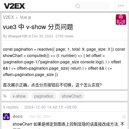
V2EX
Vue.js
›
vue3 中 v-show 分页问题
By
zhuoyue100
at Dec 30, 2024 · 2785 views
const pagination = reactive({ page: 1, total: 9, page_size: 3 }) const
showChart = computed(() => (i: number) => { let offset =
(pagination.page-1)*pagination.page_size console.log(i, i > offset
&& i <= offset+pagination.page_size) return i > offset && i <=
offset+pagination.page_size })
首次展示正确，点击分页按钮后不切换，这个怎么实现?
v-show
pagination
showChart
4 replies
•
2024-12-30 14:42:15 +08:00
doco
Dec 30, 2024
1
showChart 如果是绑定到图表上控制显隐的话直接改成方法, 不