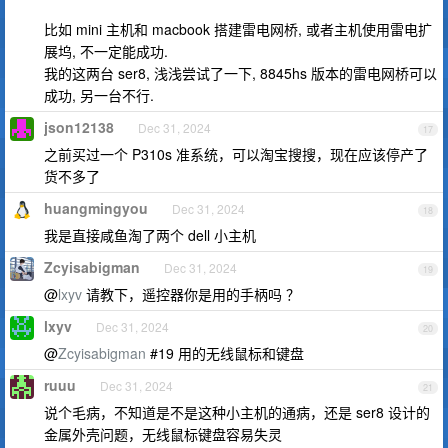
比如 mini 主机和 macbook 搭建雷电网桥, 或者主机使用雷电扩
展坞, 不一定能成功.
我的这两台 ser8, 浅浅尝试了一下, 8845hs 版本的雷电网桥可以
成功, 另一台不行.
json12138
Dec 31, 2024
17
之前买过一个 P310s 准系统，可以淘宝搜搜，现在应该停产了
货不多了
huangmingyou
Dec 31, 2024
18
我是直接咸鱼淘了两个 dell 小主机
Zcyisabigman
Dec 31, 2024
19
@
lxyv
请教下，遥控器你是用的手柄吗 ？
lxyv
Dec 31, 2024
20
@
Zcyisabigman
#19 用的无线鼠标和键盘
ruuu
Dec 31, 2024
21
说个毛病，不知道是不是这种小主机的通病，还是 ser8 设计的
金属外壳问题，无线鼠标键盘容易失灵