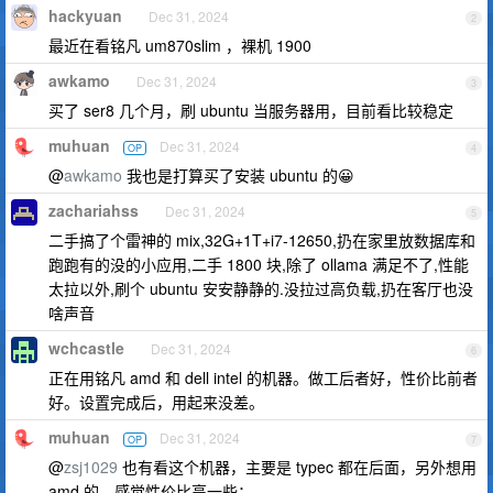
hackyuan
Dec 31, 2024
2
最近在看铭凡 um870slim ，裸机 1900
awkamo
Dec 31, 2024
3
买了 ser8 几个月，刷 ubuntu 当服务器用，目前看比较稳定
muhuan
Dec 31, 2024
OP
4
@
awkamo
我也是打算买了安装 ubuntu 的😀
zachariahss
Dec 31, 2024
5
二手搞了个雷神的 mix,32G+1T+i7-12650,扔在家里放数据库和
跑跑有的没的小应用,二手 1800 块,除了 ollama 满足不了,性能
太拉以外,刷个 ubuntu 安安静静的.没拉过高负载,扔在客厅也没
啥声音
wchcastle
Dec 31, 2024
6
正在用铭凡 amd 和 dell intel 的机器。做工后者好，性价比前者
好。设置完成后，用起来没差。
muhuan
Dec 31, 2024
OP
7
@
zsj1029
也有看这个机器，主要是 typec 都在后面，另外想用
amd 的，感觉性价比高一些；