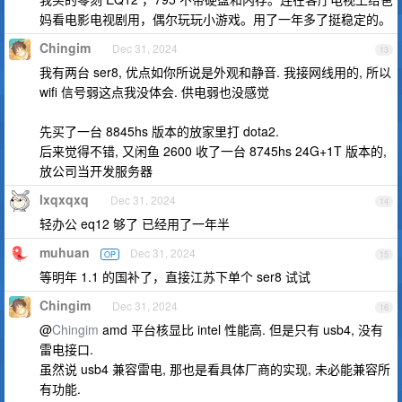
妈看电影电视剧用，偶尔玩玩小游戏。用了一年多了挺稳定的。
Chingim
Dec 31, 2024
13
我有两台 ser8, 优点如你所说是外观和静音. 我接网线用的, 所以
wifi 信号弱这点我没体会. 供电弱也没感觉
先买了一台 8845hs 版本的放家里打 dota2.
后来觉得不错, 又闲鱼 2600 收了一台 8745hs 24G+1T 版本的,
放公司当开发服务器
lxqxqxq
Dec 31, 2024
14
轻办公 eq12 够了 已经用了一年半
muhuan
Dec 31, 2024
OP
15
等明年 1.1 的国补了，直接江苏下单个 ser8 试试
Chingim
Dec 31, 2024
16
@
Chingim
amd 平台核显比 intel 性能高. 但是只有 usb4, 没有
雷电接口.
虽然说 usb4 兼容雷电, 那也是看具体厂商的实现, 未必能兼容所
有功能.