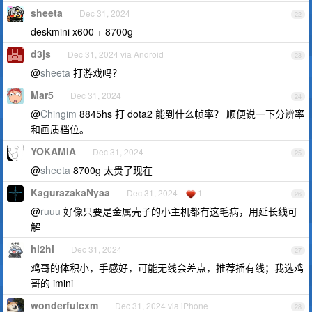
sheeta
Dec 31, 2024
22
deskmini x600 + 8700g
d3js
Dec 31, 2024 via Android
23
@
sheeta
打游戏吗？
Mar5
Dec 31, 2024
24
@
Chingim
8845hs 打 dota2 能到什么帧率？ 顺便说一下分辨率
和画质档位。
YOKAMIA
Dec 31, 2024
25
@
sheeta
8700g 太贵了现在
KagurazakaNyaa
Dec 31, 2024
1
26
@
ruuu
好像只要是金属壳子的小主机都有这毛病，用延长线可
解
hi2hi
Dec 31, 2024
27
鸡哥的体积小，手感好，可能无线会差点，推荐插有线；我选鸡
哥的 imini
wonderfulcxm
Dec 31, 2024 via iPhone
28