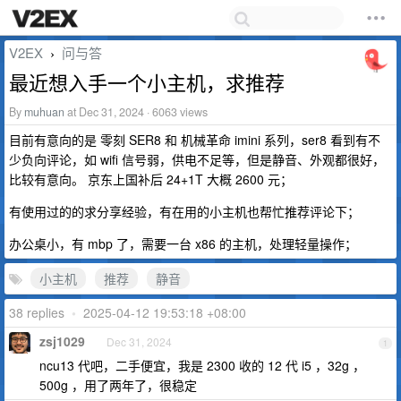
V2EX
问与答
›
最近想入手一个小主机，求推荐
By
muhuan
at Dec 31, 2024 · 6063 views
目前有意向的是 零刻 SER8 和 机械革命 imini 系列，ser8 看到有不
少负向评论，如 wifi 信号弱，供电不足等，但是静音、外观都很好，
比较有意向。 京东上国补后 24+1T 大概 2600 元；
有使用过的的求分享经验，有在用的小主机也帮忙推荐评论下；
办公桌小，有 mbp 了，需要一台 x86 的主机，处理轻量操作；
小主机
推荐
静音
38 replies
•
2025-04-12 19:53:18 +08:00
zsj1029
Dec 31, 2024
1
ncu13 代吧，二手便宜，我是 2300 收的 12 代 i5 ，32g ，
500g ，用了两年了，很稳定