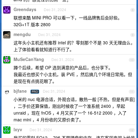
Greendays
Dec 31, 2024
8
联想来酷 MINI PRO 可以看一下，一线品牌售后会好些。
32G+1T 版本 2800
mengdu
Dec 31, 2024
9
这年头小主机还有推荐 intel 的？零刻那个不是 30 天无理由么，
上了体验看看就知道行不行了。
MuSeCanYang
Dec 31, 2024
10
蹲个后续，希望 OP 选到满意的产品后，也分享下。
我最近也想买个小主机，装 PVE ，然后搞几个环境日常用。但
是现在有点挑花眼了。
bjfane
Dec 31, 2024
PRO
11
小米的 nuc 电源合适，外观合适，散热一般 [不热，但是有声音]
，二手价还算保值，刚出时候收了一个准系统 2400 ，早起
unraid ，现在 fnOS ，4 月又买了一个 16-512 2000 ，入了
mac mini ，4 月份收的又原价卖了。
lxyv
Dec 31, 2024
12
我买的零刻 EQ12 ，795 不带硬盘和内存。连在客厅电视上给爸