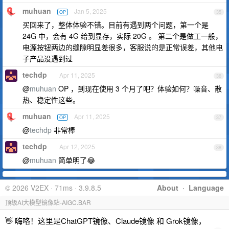
muhuan
Jan 5, 2025
OP
35
买回来了，整体体验不错。目前有遇到两个问题，第一个是
24G 中，会有 4G 给到显存，实际 20G 。 第二个是做工一般，
电源按钮两边的缝隙明显差很多，客服说的是正常误差，其他电
子产品没遇到过
techdp
Apr 11, 2025
36
@
muhuan
OP ，到现在使用 3 个月了吧？体验如何？噪音、散
热、稳定性这些。
muhuan
Apr 11, 2025
OP
37
@
techdp
非常棒
techdp
Apr 12, 2025
38
@
muhuan
简单明了😂
© 2026 V2EX · 71ms · 3.9.8.5
About
·
Language
顶级AI大模型镜像站-AIGC.BAR
👋 嗨咯！这里是ChatGPT镜像、Claude镜像 和 Grok镜像，