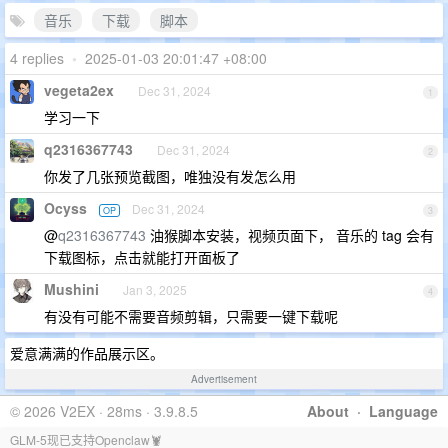
音乐
下载
脚本
4 replies
•
2025-01-03 20:01:47 +08:00
vegeta2ex
Dec 31, 2024
1
学习一下
q2316367743
Dec 31, 2024
2
你发了几张预览截图，唯独没有发怎么用
Ocyss
Dec 31, 2024
OP
3
@
q2316367743
油猴脚本安装，视频页面下， 音乐的 tag 会有
下载图标，点击就能打开面板了
Mushini
Jan 3, 2025
4
有没有可能不需要音频剪辑，只需要一键下载呢
爱意满满的作品展示区。
Advertisement
© 2026 V2EX · 28ms · 3.9.8.5
About
·
Language
GLM-5现已支持Openclaw🦞