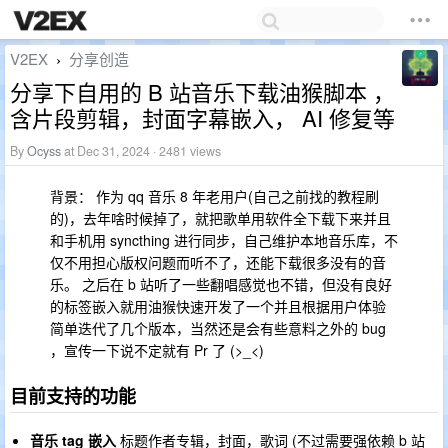
V2EX
分享创造
›
分享下自用的 B 站音乐下载油猴脚本 ，
含片段剪辑，封面字幕嵌入， AI 修复等
By
Ocyss
at Dec 31, 2024 · 2481 views
背景： 作为 qq 音乐 8 年老用户(自己之前找的教程刷
的)，去年啥时候掉了，就把歌单用软件全下载下来并且
和手机用 syncthing 进行同步，自己维护本地音乐库，不
仅不用担心版权问题而听不了，还能下载很多没有的音
乐。 之后在 b 站听了一些翻唱感觉也不错，但没有良好
的标签嵌入就用油猴快速开发了一个并且根据用户体验
简单迭代了几个版本，当然还是会有些意料之外的 bug
，宣传一下说不定就有 Pr 了 (>_<)
目前支持的功能
音乐 tag 嵌入
标题作者专辑，封面，歌词 (不过需要强依赖 b 站