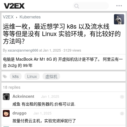
V2EX
Kubernetes
›
运维一枚，最近想学习 k8s 以及流水线
等等但是没有 Linux 实验环境，有比较好的
方法吗？
By
xscanqianmeng666
at Jan 1, 2025 · 3129 views
电脑是 MacBook Air M1 8G 的 开虚拟机估计是不够了。 阿里云有一
台 2c2g 的 99/年
k8s
Linux
虚拟机
18 replies
Ackvincent
Jan 1, 2025
1
咸鱼 有出租的服务器的,价格可以谈.
druggo
Jan 1, 2025
2
按量付费云主机，实验完退掉就行了