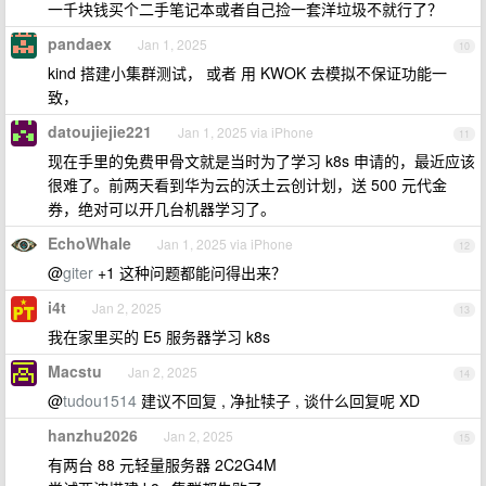
一千块钱买个二手笔记本或者自己捡一套洋垃圾不就行了？
pandaex
Jan 1, 2025
10
kind 搭建小集群测试， 或者 用 KWOK 去模拟不保证功能一
致，
datoujiejie221
Jan 1, 2025 via iPhone
11
现在手里的免费甲骨文就是当时为了学习 k8s 申请的，最近应该
很难了。前两天看到华为云的沃土云创计划，送 500 元代金
券，绝对可以开几台机器学习了。
EchoWhale
Jan 1, 2025 via iPhone
12
@
giter
+1 这种问题都能问得出来？
i4t
Jan 2, 2025
13
我在家里买的 E5 服务器学习 k8s
Macstu
Jan 2, 2025
14
@
tudou1514
建议不回复 , 净扯犊子 , 谈什么回复呢 XD
hanzhu2026
Jan 2, 2025
15
有两台 88 元轻量服务器 2C2G4M