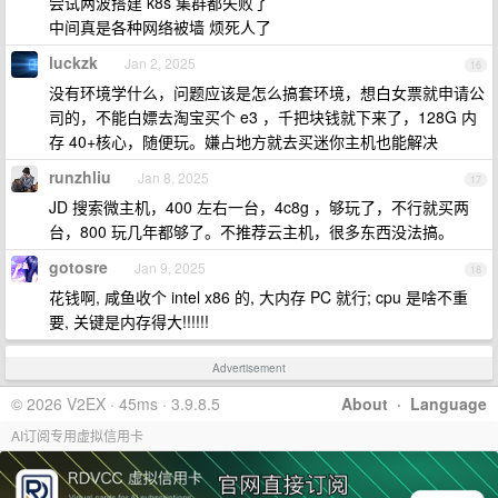
尝试两波搭建 k8s 集群都失败了
中间真是各种网络被墙 烦死人了
luckzk
Jan 2, 2025
16
没有环境学什么，问题应该是怎么搞套环境，想白女票就申请公
司的，不能白嫖去淘宝买个 e3 ，千把块钱就下来了，128G 内
存 40+核心，随便玩。嫌占地方就去买迷你主机也能解决
runzhliu
Jan 8, 2025
17
JD 搜索微主机，400 左右一台，4c8g ，够玩了，不行就买两
台，800 玩几年都够了。不推荐云主机，很多东西没法搞。
gotosre
Jan 9, 2025
18
花钱啊, 咸鱼收个 intel x86 的, 大内存 PC 就行; cpu 是啥不重
要, 关键是内存得大!!!!!!
Advertisement
© 2026 V2EX · 45ms · 3.9.8.5
About
·
Language
AI订阅专用虚拟信用卡