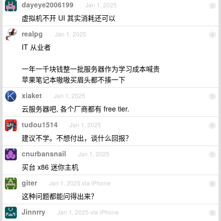
dayeye2006199
Jan 1, 2025
3
虚拟机不开 UI 其实消耗还可以
realpg
Jan 1, 2025
4
IT 从业者
一年一千块钱整一批服务器作为学习成本喊贵
苹果笔记本嗷嗷买眉头都不揍一下
xiaket
Jan 1, 2025
5
云服务器吧, 各个厂商都有 free tier.
tudou1514
Jan 1, 2025
6
建议不学。不想付出，谈什么回报？
cnurbansnail
Jan 1, 2025
7
买台 x86 迷你主机
giter
Jan 1, 2025 via iPhone
8
这种问题都能问得出来？
Jinnrry
Jan 1, 2025 via iPhone
9