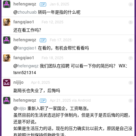
hefengwqz
Jan 6, 2025
OP
4
@
zhouhuab
转码一年是指的什么呢
fangqiao1
Feb 12, 2025
5
还在看工作吗？
hefengwqz
Feb 17, 2025
OP
6
@
fangqiao1
在看的，有机会帮忙看看吗
fangqiao1
Feb 18, 2025
7
@
hefengwqz
我们团队在招聘 可以看一下你的简历吗？ WX：
tsnn521314
nijijo
Apr 6, 2025
8
副局长也失业了，后悔吗
hefengwqz
Apr 21, 2025 via Android
OP
9
@
nijijo
重新入职了一家国企，工资略涨。
虽然目前的生活状态远好于体制内，但是关于是否后悔的问题，
还是不好说。
如果是生活压力的话，现在的压力确实比以前大，原因是自己没
有按照计划保持低物欲生活。