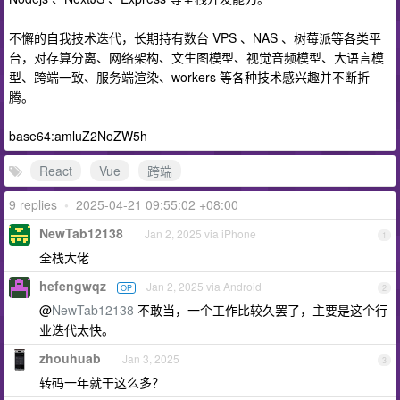
不懈的自我技术迭代，长期持有数台 VPS 、NAS 、树莓派等各类平
台，对存算分离、网络架构、文生图模型、视觉音频模型、大语言模
型、跨端一致、服务端渲染、workers 等各种技术感兴趣并不断折
腾。
base64:amluZ2NoZW5h
React
Vue
跨端
9 replies
•
2025-04-21 09:55:02 +08:00
NewTab12138
Jan 2, 2025 via iPhone
1
全栈大佬
hefengwqz
Jan 2, 2025 via Android
OP
2
@
NewTab12138
不敢当，一个工作比较久罢了，主要是这个行
业迭代太快。
zhouhuab
Jan 3, 2025
3
转码一年就干这么多？