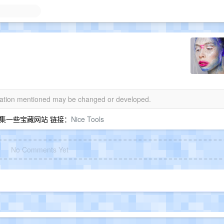
rmation mentioned may be changed or developed.
集一些宝藏网站 链接：
Nice Tools
No Comments Yet