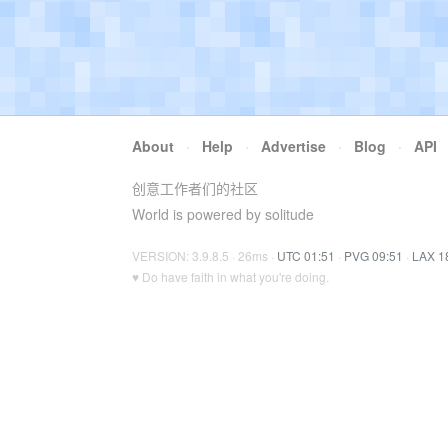
About
·
Help
·
Advertise
·
Blog
·
API
创意工作者们的社区
World is powered by solitude
VERSION: 3.9.8.5 · 26ms ·
UTC 01:51
·
PVG 09:51
·
LAX 1
♥ Do have faith in what you're doing.