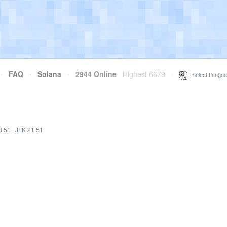
·
FAQ
·
Solana
·
2944 Online
Highest 6679
·
Select Langua
8:51
·
JFK 21:51