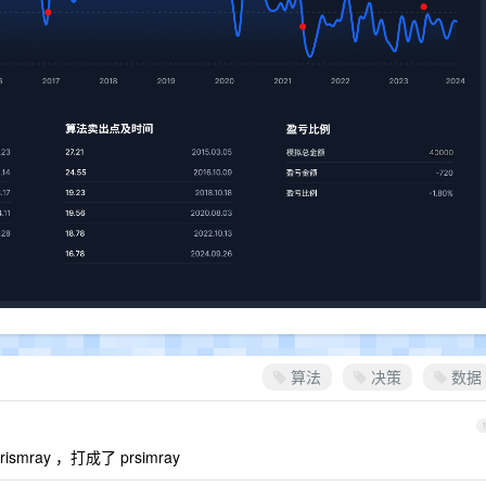
算法
决策
数据
ray ，打成了 prsimray