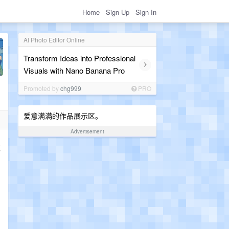
Home
Sign Up
Sign In
AI Photo Editor Online
Transform Ideas into Professional
›
Visuals with Nano Banana Pro
Promoted by
chg999
PRO
爱意满满的作品展示区。
Advertisement
数