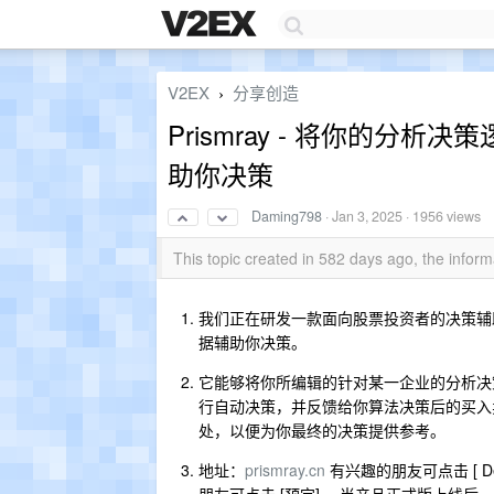
V2EX
分享创造
›
Prismray - 将你的分
助你决策
Daming798
·
Jan 3, 2025
· 1956 views
This topic created in 582 days ago, the info
我们正在研发一款面向股票投资者的决策辅助工
据辅助你决策。
它能够将你所编辑的针对某一企业的分析决
行自动决策，并反馈给你算法决策后的买入
处，以便为你最终的决策提供参考。
地址：
prismray.cn
有兴趣的朋友可点击 [ 