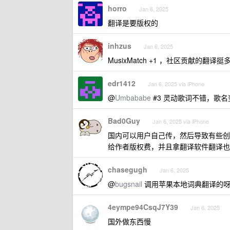
horro
Jan 6, 2025
翻译是要版权的
inhzus
Jan 6, 2025
MusixMatch +1 ，社区贡献的
edr1412
Jan 6, 2025 via iPhone
@
Umbababe
#3 灵动歌词不错，歌
Bad0Guy
Jan 6, 2025 via iPhone
国内可以用户自己传，然后导致有些创
给作者版权费，并且拿翻译软件翻译也不一
chasegugh
Jan 6, 2025
@
bugsnail
调用苹果本地词典翻译的
4eympe94CsqJ7Y39
Jan 6, 2025
国外做东西慢