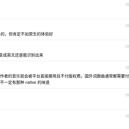
1
1
翻译挺多的，但肯定不如原生的体验好
1
名变成英文还是能识别出来
1
作者的音乐就会被平台直接挪用且不付版权费。国外词跟曲通常都需要付
定有那种 native 的味道
1
呀
1