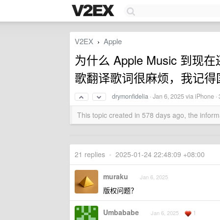
V2EX
Apple
›
为什么 Apple Music
歌翻译歌词很麻烦，我记得
drymonfidelia
·
Jan 6, 2025
via iPhone ·
This topic created in 578 days ago, the info
21 replies
•
2025-01-24 22:48:09 +08:00
muraku
Jan 6, 2025
版权问题？
Umbababe
1
Jan 6, 2025