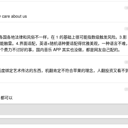
1
ly care about us
1
.各国各地法律和风俗不一样，在 1 的基础上很可能指数级触发风险。3.影
能触雷。4.界面适配，英语+随机语种要适配得优雅美观，一种语言不难
个费力不讨好的事，国内音乐 APP 其实也没做，都是网友自己配的。
2
高度绑定艺术传达的东西，机翻肯定不符合苹果的理念，人翻投资又看不
2
s 都可以