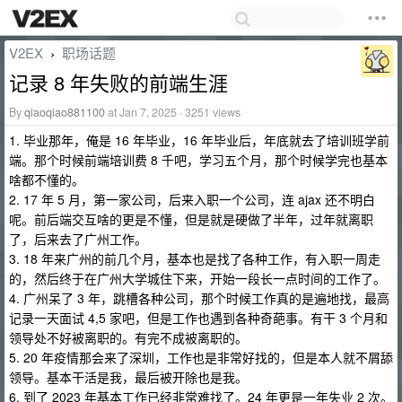
V2EX
职场话题
›
记录 8 年失败的前端生涯
By
qiaoqiao881100
at Jan 7, 2025 · 3251 views
1. 毕业那年，俺是 16 年毕业，16 年毕业后，年底就去了培训班学前
端。那个时候前端培训费 8 千吧，学习五个月，那个时候学完也基本
啥都不懂的。
2. 17 年 5 月，第一家公司，后来入职一个公司，连 ajax 还不明白
呢。前后端交互啥的更是不懂，但是就是硬做了半年，过年就离职
了，后来去了广州工作。
3. 18 年来广州的前几个月，基本也是找了各种工作，有入职一周走
的，然后终于在广州大学城住下来，开始一段长一点时间的工作了。
4. 广州呆了 3 年，跳槽各种公司，那个时候工作真的是遍地找，最高
记录一天面试 4,5 家吧，但是工作也遇到各种奇葩事。有干 3 个月和
领导处不好被离职的。有完不成被离职的。
5. 20 年疫情那会来了深圳，工作也是非常好找的，但是本人就不屑舔
领导。基本干活是我，最后被开除也是我。
6. 到了 2023 年基本工作已经非常难找了。24 年更是一年失业 2 次。