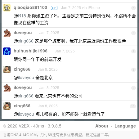
qiaoqiao881100
Jan 7, 2025 via iPhone
OP
5
@
R18
那你涨工资了吗，主要是之前工资特别低啊，不跳槽不会
像现在这样的工资
iloveyou
Jan 7, 2025
6
@
xing666
这是哪个城市啊，我在北京最近两份工作都很卷
huihushijie1996
Jan 7, 2025
7
跟你同一年干的前端开发
xing666
Jan 8, 2025
8
@
iloveyou
全是北京
iloveyou
Jan 8, 2025
9
@
xing666
看来北京也有不卷的公司
xing666
Jan 8, 2025
10
@
iloveyou
哪儿都有的，能不能碰上就看运气了
© 2026 V2EX · 49ms · 3.9.8.5
About
·
Language
香港CN2,4H4G10M，月付69还有更多优惠机型，稳定运营三年。