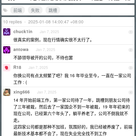
前端
失败
跳槽
10 replies
•
2025-01-08 14:00:47 +08:00
chuck1in
Jan 7, 2025
1
很真实的案例，现在行情确实很不太行了。
antowa
Jan 7, 2025
2
不舔领导被开的公司，不待也罢
R18
Jan 7, 2025
3
你换公司有点太频繁了吧？我 16 年毕业至今，一直在一家公司
工作 : (
xing666
Jan 7, 2025
4
14 年开始前端工作，第一家公司待了一年，跳槽到朋友公司待
了三年被裁，然后去了一家国企不到一年被裁，19 年年初来的
现在公司，已经第六个年头了，躺平养老了，公司不倒我就不
走。
这四家公司都是那种不加班，氛围好的，我已经被养废了，前端
最新技术基本都不会了，现在失业完全找不到工作